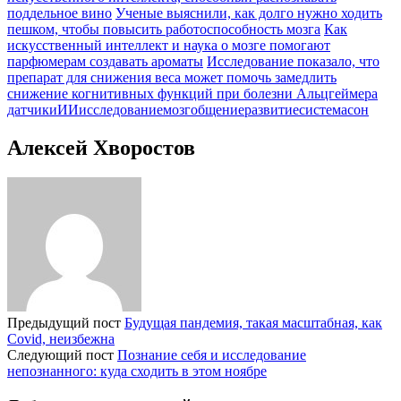
поддельное вино
Ученые выяснили, как долго нужно ходить
пешком, чтобы повысить работоспособность мозга
Как
искусственный интеллект и наука о мозге помогают
парфюмерам создавать ароматы
Исследование показало, что
препарат для снижения веса может помочь замедлить
снижение когнитивных функций при болезни Альцгеймера
датчики
ИИ
исследование
мозг
общение
развитие
система
сон
Алексей Хворостов
Предыдущий пост
Будущая пандемия, такая масштабная, как
Covid, неизбежна
Следующий пост
Познание себя и исследование
непознанного: куда сходить в этом ноябре