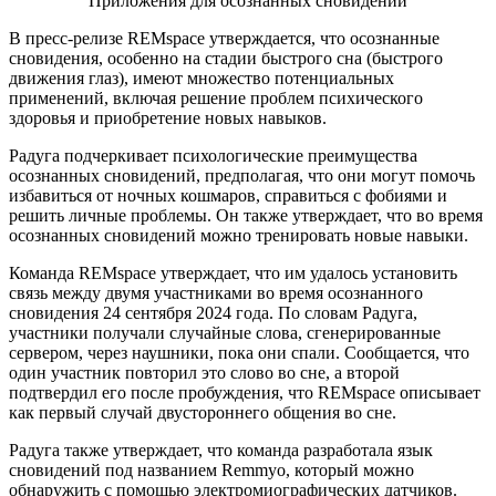
Приложения для осознанных сновидений
В пресс-релизе REMspace утверждается, что осознанные
сновидения, особенно на стадии быстрого сна (быстрого
движения глаз), имеют множество потенциальных
применений, включая решение проблем психического
здоровья и приобретение новых навыков.
Радуга подчеркивает психологические преимущества
осознанных сновидений, предполагая, что они могут помочь
избавиться от ночных кошмаров, справиться с фобиями и
решить личные проблемы. Он также утверждает, что во время
осознанных сновидений можно тренировать новые навыки.
Команда REMspace утверждает, что им удалось установить
связь между двумя участниками во время осознанного
сновидения 24 сентября 2024 года. По словам Радуга,
участники получали случайные слова, сгенерированные
сервером, через наушники, пока они спали. Сообщается, что
один участник повторил это слово во сне, а второй
подтвердил его после пробуждения, что REMspace описывает
как первый случай двустороннего общения во сне.
Радуга также утверждает, что команда разработала язык
сновидений под названием Remmyo, который можно
обнаружить с помощью электромиографических датчиков.