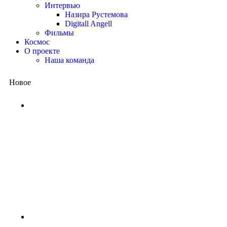
Интервью
Назира Рустемова
Digitall Angell
Фильмы
Космос
О проекте
Наша команда
Новое
Китай представил квантовый
процессор: вычисления, на
которые суперкомпьютеру
потребовались бы миллиарды
лет, выполнены за несколько
минут
1 неделя назад
NASA ищет добровольцев для