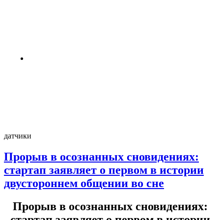
жизни на Луне и Марсе: готовы
провести год в полной изоляции?
4 недели назад
Пентагон снова открыл архивы
НЛО: вопросов стало больше,
чем ответов
4 недели назад
датчики
Прорыв в осознанных сновидениях:
стартап заявляет о первом в истории
двустороннем общении во сне
Прорыв в осознанных сновидениях:
стартап заявляет о первом в истории