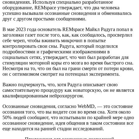
сновидениях. Используя специально разработанное
оборудование, REMspace утверждает, что два человека
успешно вызывали осознанные сновидения и обменивались
друг с другом простыми сообщениями.
В мае 2023 года основатель REMspace Майкл Радуга попал в
заголовки газет после того, как, как сообщалось, просверлил
себе череп, чтобы вживить микрочип в попытке
контролировать свои сны. Радуга, который поделился
подробностями и графическими изображениями в
социальных сетях, утверждает, что чип был разработан для
стимуляции моторной коры его мозга во время быстрого сна.
Несмотря на то, что он был на грани смерти от потери крови,
он с оптимизмом смотрит на потенциал эксперимента.
Важно подчеркнуть, что, хотя Радуга описывает свою
самостоятельную процедуру как новаторскую, он не является
квалифицированным нейрохирургом.
Осознанные сновидения, согласно WebMD, — это состояние
осознания того, что вы видите сон во время сна. Хотя около
50% людей сообщают, что испытывали по крайней мере одно
осознанное сновидение, идея общения в таком состоянии все
еще находится на ранней стадии исследований.