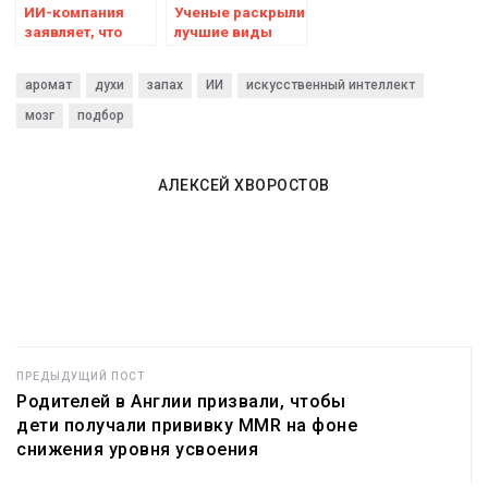
ИИ-компания
Ученые раскрыли
заявляет, что
лучшие виды
проведёт сеанс с
деятельности,
вашими
повышающие
аромат
духи
запах
ИИ
искусственный интеллект
умершими
настроение и
близкими
способные
мозг
подбор
предотвратить
депрессию
АЛЕКСЕЙ ХВОРОСТОВ
ПРЕДЫДУЩИЙ ПОСТ
Родителей в Англии призвали, чтобы
дети получали прививку MMR на фоне
снижения уровня усвоения