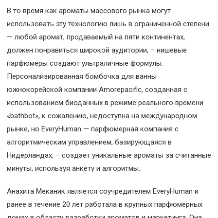
В то время как ароматы массового рынка могут
использовать эту технологию лишь в ограниченной степени
— любой аромат, продаваемый на пяти континентах,
должен понравиться широкой аудитории, – нишевые
парфюмеры создают ультраличные формулы.
Персонализированная бомбочка для ванны
южнокорейской компании Amorepacific, созданная с
использованием биоданных в режиме реального времени
«bathbot», к сожалению, недоступна на международном
рынке, но EveryHuman — парфюмерная компания с
алгоритмическим управлением, базирующаяся в
Нидерландах, – создает уникальные ароматы за считанные
минуты, используя анкету и алгоритмы.
Анахита Меканик является соучредителем EveryHuman и
ранее в течение 20 лет работала в крупных парфюмерных
домах в области разработки ароматов и маркетинга. Она