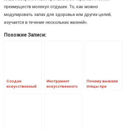
преимуществ молекул отдушек. То, как можно
модулировать запах для здоровья или других целей,
изучается в течение нескольких жизней».
Похожие Записи:
Создан
Инструмент
Почему выжили
искусственный
искусственного
птицы при
интеллект,
интеллекта
падении
который точно
Google DeepMind
астероида на
знает, что вы
оценивает
нашу планету
врёте
мутации ДНК на
предмет
потенциального
вреда