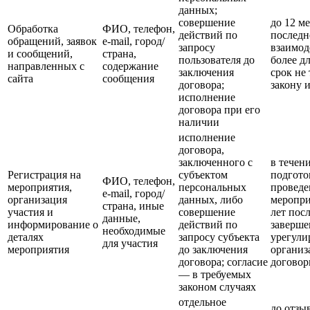
данных;
совершение
до 12 м
Обработка
ФИО, телефон,
действий по
последн
обращений, заявок
e-mail, город/
запросу
взаимод
и сообщений,
страна,
пользователя до
более д
направленных с
содержание
заключения
срок не 
сайта
сообщения
договора;
закону 
исполнение
договора при его
наличии
исполнение
договора,
заключенного с
в течен
Регистрация на
субъектом
подгото
ФИО, телефон,
мероприятия,
персональных
проведе
e-mail, город/
организация
данных, либо
меропри
страна, иные
участия и
совершение
лет посл
данные,
информирование о
действий по
заверше
необходимые
деталях
запросу субъекта
урегули
для участия
мероприятия
до заключения
организ
договора; согласие
договор
— в требуемых
законом случаях
отдельное
до отзы