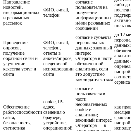
Направление
согласие
либо до 
новостей,
пользователя на
ФИО, e-mail,
последн
информационных
получение
телефон
подтве
и рекламных
информационных
активно
рассылок
и/или рекламных
пользов
сообщений
до 12 м
согласие субъекта
персон
Проведение
ФИО, e-mail,
персональных
данных;
опросов,
телефон,
данных; законный
обезлич
получение
ответы в
интерес
аналити
обратной связи и
анкете/опросе,
Оператора в части
данные 
улучшение
сведения об
обезличенной
определ
качества услуг и
использовании
аналитики, если
настрой
сайта
сайта
это допустимо
соответ
законодательством
сервиса
согласие
пользователя в
части
cookie, IP-
необязательных
Обеспечение
адрес,
как прав
cookie и
работоспособности
сведения о
месяцев
аналитики;
сайта,
браузере,
срок со
законный интерес
безопасность,
устройстве,
настрой
Оператора — в
статистика
операционной
исполь
части технически