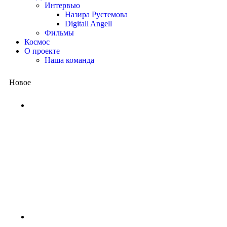
Интервью
Назира Рустемова
Digitall Angell
Фильмы
Космос
О проекте
Наша команда
Новое
Китай представил квантовый
процессор: вычисления, на
которые суперкомпьютеру
потребовались бы миллиарды
лет, выполнены за несколько
минут
2 недели назад
NASA ищет добровольцев для