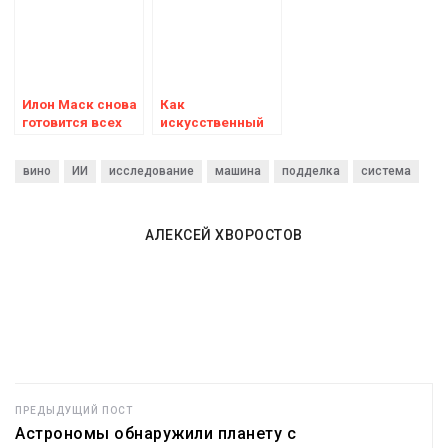
мутации ДНК на
США подделкой
искусственного
предмет
интеллекта
потенциального
вреда
Илон Маск снова
Как
готовится всех
искусственный
удивить: в США
интеллект и наука
появилась третья
о мозге помогают
вино
ИИ
исследование
машина
подделка
система
крупная
парфюмерам
компания,
создавать
занимающаяся
ароматы
искусственным
АЛЕКСЕЙ ХВОРОСТОВ
интеллектом
ПРЕДЫДУЩИЙ ПОСТ
Астрономы обнаружили планету с