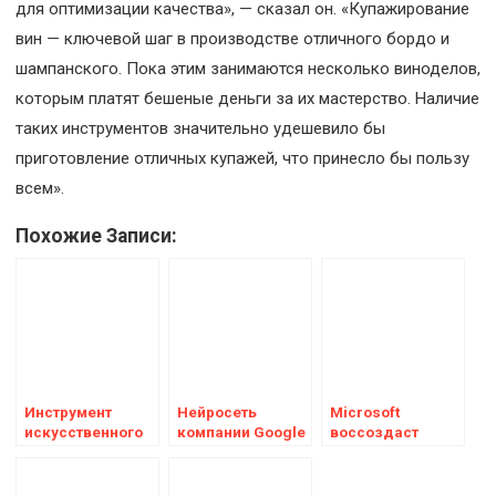
для оптимизации качества», — сказал он. «Купажирование
вин — ключевой шаг в производстве отличного бордо и
шампанского. Пока этим занимаются несколько виноделов,
которым платят бешеные деньги за их мастерство. Наличие
таких инструментов значительно удешевило бы
приготовление отличных купажей, что принесло бы пользу
всем».
Похожие Записи:
Инструмент
Нейросеть
Microsoft
искусственного
компании Google
воссоздаст
интеллекта
назвала
первые в истории
Google DeepMind
фотографии
Олимпийские
оценивает
лунной миссии
игры с помощью