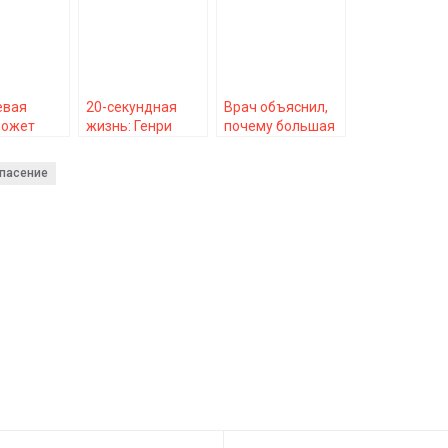
евая
20-секундная
Врач объяснил,
может
жизнь: Генри
почему большая
 риск
Молисон –
«пятая точка»
м с
человек, который
поможет
пасение
м почти на
всё забывал
прожить дольше