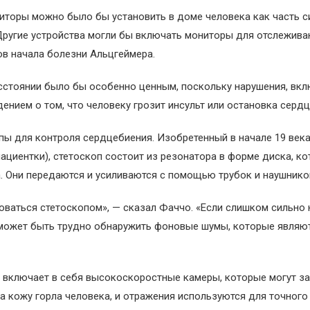
иторы можно было бы установить в доме человека как часть 
 Другие устройства могли бы включать мониторы для отслежива
ов начала болезни Альцгеймера.
сстоянии было бы особенно ценным, поскольку нарушения, вк
нием о том, что человеку грозит инсульт или остановка сердц
пы для контроля сердцебиения. Изобретенный в начале 19 век
ациентки), стетоскоп состоит из резонатора в форме диска, ко
а. Они передаются и усиливаются с помощью трубок и наушник
оваться стетоскопом», — сказал Фаччо. «Если слишком сильно н
я может быть трудно обнаружить фоновые шумы, которые являю
, включает в себя высокоскоростные камеры, которые могут з
на кожу горла человека, и отражения используются для точного