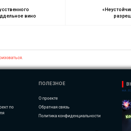
усственного
«Неустойчи
оддельное вино
разреш
ризоваться
.
ПОЛЕЗНОЕ
В
НА 
О проекте
оект по
Обратная связь
ля
Политика конфиденциальности