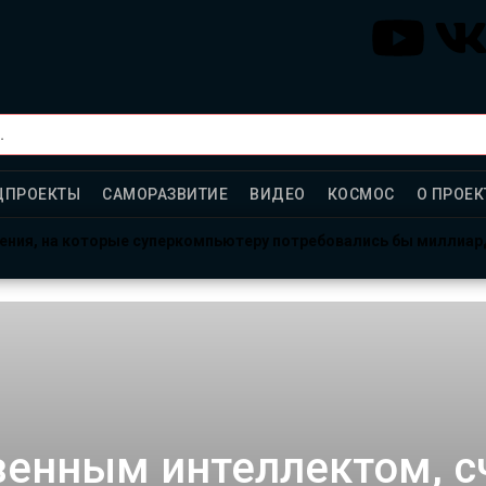
ЦПРОЕКТЫ
САМОРАЗВИТИЕ
ВИДЕО
КОСМОС
О ПРОЕК
ления, на которые суперкомпьютеру потребовались бы миллиа
рсе: готовы провести год в полной изоляции?
тало больше, чем ответов
твенным интеллектом,