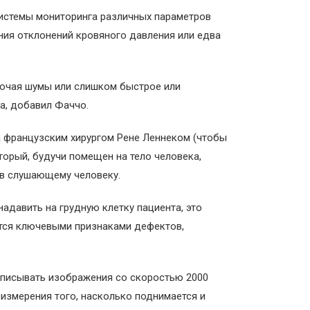
системы мониторинга различных параметров
ния отклонений кровяного давления или едва
лючая шумы или слишком быстрое или
а, добавил Фаччо.
а французским хирургом Рене Леннеком (чтобы
торый, будучи помещен на тело человека,
ов слушающему человеку.
адавить на грудную клетку пациента, это
тся ключевыми признаками дефектов,
аписывать изображения со скоростью 2000
 измерения того, насколько поднимается и