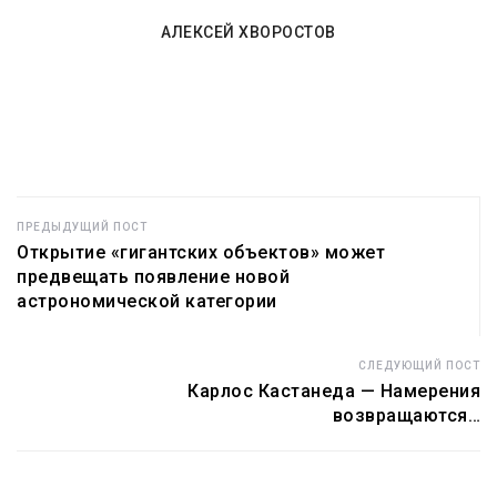
японской
«становится
атомной
абсолютно
АЛЕКСЕЙ ХВОРОСТОВ
электростанции в
жизнеспособной»
Тихом океане
ПРЕДЫДУЩИЙ ПОСТ
Открытие «гигантских объектов» может
предвещать появление новой
астрономической категории
СЛЕДУЮЩИЙ ПОСТ
Карлос Кастанеда — Намерения
возвращаются…