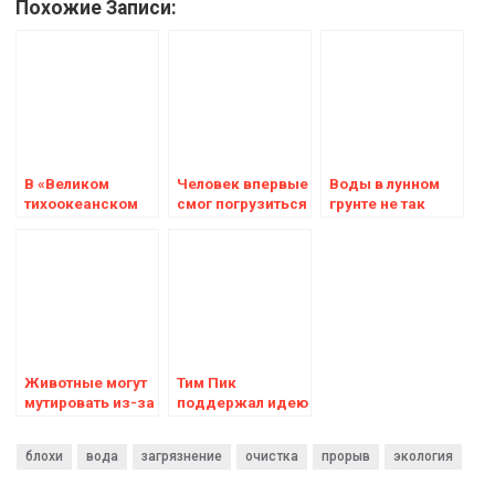
Похожие Записи:
В «Великом
Человек впервые
Воды в лунном
тихоокеанском
смог погрузиться
грунте не так
мусорном пятне»
на дно четырёх
много, как
найдена жизнь
самых глубоких
ожидалось –
мировых впадин
исследование
Животные могут
Тим Пик
мутировать из-за
поддержал идею
1,3 миллиона тонн
солнечных ферм
радиоактивных
в космосе,
блохи
вода
загрязнение
очистка
прорыв
экология
отходов,
заявив, что
сброшенных с
концепция