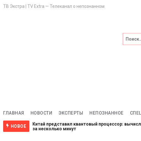
ТВ Экстра | TV Extra — Телеканал о непознанном
Главная
НОВОСТИ
Эксперты
НЕПОЗНАННОЕ
Спецпроекты
Саморазвитие
ГЛАВНАЯ
НОВОСТИ
ЭКСПЕРТЫ
НЕПОЗНАННОЕ
СПЕ
Китай представил квантовый процессор: вычис
НОВОЕ
ВИДЕО
за несколько минут
1 неделя назад
NASA ищет добровольцев для жизни на Луне и М