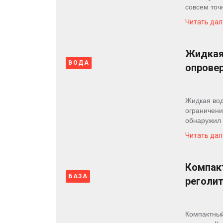
совсем точн
Читать дал
Жидкая 
ВОДА
опровер
Жидкая вод
ограничени
обнаружил 
Читать дал
Компак
БАЗА
реголи
Компактный