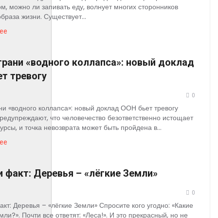
ом, можно ли запивать еду, волнует многих сторонников
браза жизни. Существует...
ее
грани «водного коллапса»: новый доклад
т тревогу
0
ни «водного коллапса»: новый доклад ООН бьет тревогу
редупреждают, что человечество безответственно истощает
урсы, и точка невозврата может быть пройдена в...
ее
 факт: Деревья – «лёгкие Земли»
0
кт: Деревья – «лёгкие Земли» Спросите кого угодно: «Какие
мли?». Почти все ответят: «Леса!». И это прекрасный, но не