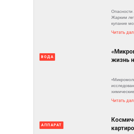
Опасности 
Жарким лет
купание мо
Читать дал
«Микром
ВОДА
жизнь 
«Микромолн
исследован
химические
Читать дал
Космиче
АППАРАТ
картиро