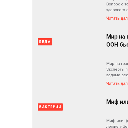
Вопрос о т
здорового о
Читать дал
Мир на 
БЕДА
ООН бье
Мир на гра
Эксперты п
водные рес
Читать дал
Миф или
БАКТЕРИИ
Миф или фа
легкие у Зе