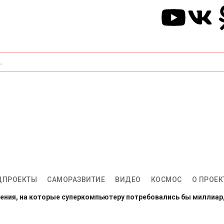
ЦПРОЕКТЫ
САМОРАЗВИТИЕ
ВИДЕО
КОСМОС
О ПРОЕК
ления, на которые суперкомпьютеру потребовались бы миллиа
арсе: готовы провести год в полной изоляции?