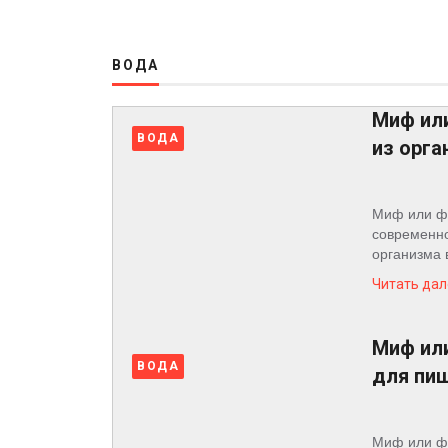
4 недели назад
Космос
Пентагон снова открыл архивы НЛО: вопросов с
4 недели назад
О
ВОДА
проекте
Миф ил
ВОДА
из орга
Миф или фа
современно
организма 
Читать дал
Миф или
ВОДА
для пи
Миф или фа