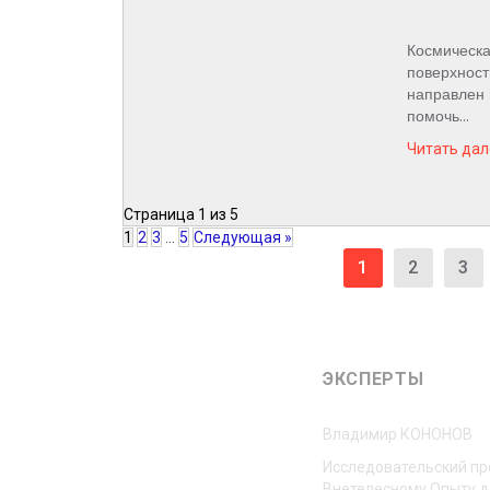
Космическа
поверхност
направлен 
помочь...
Читать дал
Страница 1 из 5
1
2
3
…
5
Следующая »
1
2
3
ЭКСПЕРТЫ
Владимир КОНОНОВ
Исследовательский пр
Внетелесному Опыту д