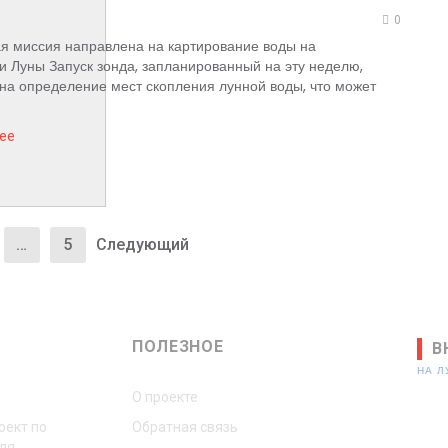
0
я миссия направлена на картирование воды на
и Луны Запуск зонда, запланированный на эту неделю,
на определение мест скопления лунной воды, что может
ее
…
5
Следующий
ПОЛЕЗНОЕ
В
НА 
О проекте
оект по
Обратная связь
ля