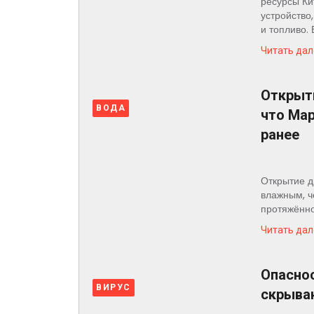
ресурсы Ки
устройство
и топливо. 
Читать дал
Открыти
ВОДА
что Ма
ранее
Открытие д
влажным, ч
протяжённо
Читать дал
Опаснос
ВИРУС
скрыва