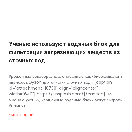
Космос
О
проекте
Ученые используют водяных блох для
фильтрации загрязняющих веществ из
сточных вод
Крошечные ракообразные, описанные как «биоэквивалент
пылесоса Dyson для очистки сточных вод». [caption
id="attachment_18730" align="aligncenter"
width="640"] https://unsplash.com/[/caption] По
мнению ученых, крошечные водяные блохи могут сыграть
большую...
Читать далее