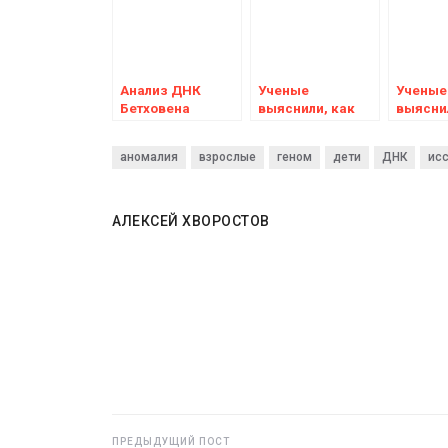
Анализ ДНК
Ученые
Ученые
Бетховена
выяснили, как
выяснил
показал, что у
долго нужно
лошади
него не было
ходить пешком,
планир
аномалия
взрослые
геном
дети
ДНК
ис
музыкальных
чтобы повысить
напере
способностей
работоспособность
мыслит
мозга
страте
АЛЕКСЕЙ ХВОРОСТОВ
ПРЕДЫДУЩИЙ ПОСТ