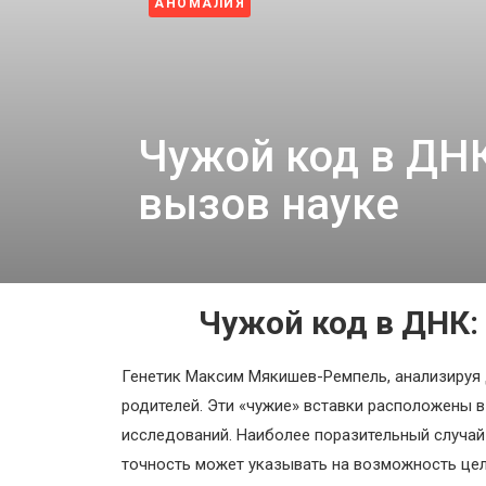
АНОМАЛИЯ
Космос
Пентагон снова открыл архивы НЛО: вопросов с
4 недели назад
О
проекте
Чужой код в ДНК
вызов науке
Чужой код в ДНК:
Генетик Максим Мякишев-Ремпель, анализируя 
родителей. Эти «чужие» вставки расположены 
исследований. Наиболее поразительный случай 
точность может указывать на возможность цел