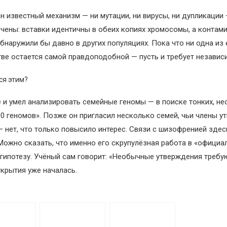
н известный механизм — ни мутации, ни вирусы, ни дупликации
чены: вставки идентичны в обеих копиях хромосомы, а контам
наружили бы давно в других популяциях. Пока что ни одна из 
тве остается самой правдоподобной — пусть и требует независ
ся этим?
 и умел анализировать семейные геномы — в поиске тонких, не
0 геномов». Позже он пригласил несколько семей, чьи члены у
— нет, что только повысило интерес. Связи с шизофренией здес
 Можно сказать, что именно его скрупулёзная работа в «офици
гипотезу. Учёный сам говорит: «Необычные утверждения требу
ткрытия уже началась.