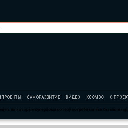
ЦПРОЕКТЫ
САМОРАЗВИТИЕ
ВИДЕО
КОСМОС
О ПРОЕК
ления, на которые суперкомпьютеру потребовались бы миллиа
рсе: готовы провести год в полной изоляции?