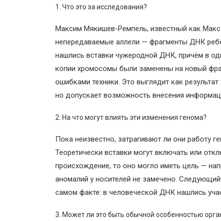
Что это за исследования?
Максим Мякишев-Ремпель, известный как Макс 
непередаваемые аллели — фрагменты ДНК ребёнка
нашлись вставки чужеродной ДНК, причём в од
копии хромосомы были заменены на новый фрагм
ошибками техники. Это выглядит как результат
но допускает возможность внесения информац
На что могут влиять эти изменения генома?
Пока неизвестно, затрагивают ли они работу ге
Теоретически вставки могут включать или отк
происхождение, то оно могло иметь цель — на
аномалий у носителей не замечено. Следующий 
самом факте: в человеческой ДНК нашлись учас
Может ли это быть обычной особенностью орг