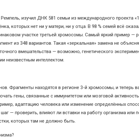
Ремпель, изучил ДНК 581 семьи из международного проекта «1
, которых нет ни у матери, ни у отца. В 98 % семей всё оказал
инаковом участке третьей хромосомы. Самый яркий пример — ре
ент из 348 вариантов. Такая «зеркальная» замена не объясня
 точного вмешательства — возможно, генетического эксперимен
ии неизвестным интеллектом.
нов. Фрагменты находятся в регионе 3-й хромосомы, и теперь в
лючать гены, связанные с иммунитетом или мозговой активност
пример, адаптацию человека или изменение определённых спос
шаг — проверить, влияют ли вставки на работу организма или 
тки, которых там не должно быть.
анизма?