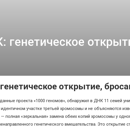
тало больше, чем ответов
: генетическое откры
 генетическое открытие, брос
данные проекта «1000 геномов», обнаружил в ДНК 11 семей уни
в идентичном участке третьей хромосомы и не объясняются и
— полная «зеркальная» замена обеих копий хромосомы у одного
енаправленного генетического вмешательства. Это открытие с