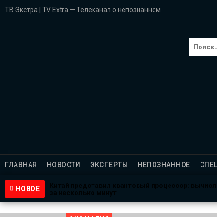
ТВ Экстра | TV Extra — Телеканал о непознанном
Главная
НОВОСТИ
Эксперты
НЕПОЗНАННОЕ
Спецпроекты
ГЛАВНАЯ
НОВОСТИ
ЭКСПЕРТЫ
НЕПОЗНАННОЕ
СПЕ
Саморазвитие
Китай представил квантовый процессор: вычис
НОВОЕ
за несколько минут
ВИДЕО
1 неделя назад
NASA ищет добровольцев для жизни на Луне и Ма
3 недели назад