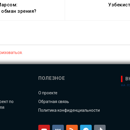
Марсом:
Узбекист
 обман зрения?
ризоваться
.
ПОЛЕЗНОЕ
В
НА 
О проекте
оект по
Обратная связь
ля
Политика конфиденциальности