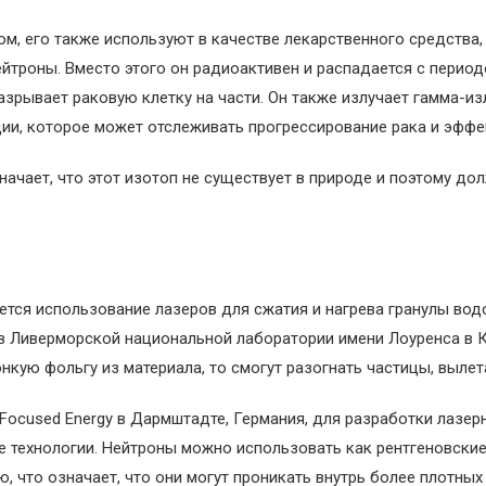
м, его также используют в качестве лекарственного средства,
нейтроны. Вместо этого он радиоактивен и распадается с перио
азрывает раковую клетку на части. Он также излучает гамма-и
ии, которое может отслеживать прогрессирование рака и эффе
ачает, что этот изотоп не существует в природе и поэтому до
ется использование лазеров для сжатия и нагрева гранулы вод
 в Ливерморской национальной лаборатории имени Лоуренса в К
онкую фольгу из материала, то смогут разогнать частицы, выле
Focused Energy в Дармштадте, Германия, для разработки лазе
е технологии. Нейтроны можно использовать как рентгеновские
что означает, что они могут проникать внутрь более плотных 