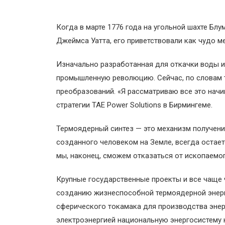
Когда в марте 1776 года на угольной шахте Б
Джеймса Уатта, его приветствовали как чудо м
Изначально разработанная для откачки воды из
промышленную революцию. Сейчас, по словам т
преобразований. «Я рассматриваю все это начин
стратегии TAE Power Solutions в Бирмингеме.
Термоядерный синтез — это механизм получения
созданного человеком на Земле, всегда остаетс
мы, наконец, сможем отказаться от ископаемог
Крупные государственные проекты и все чаще 
созданию жизнеспособной термоядерной энерге
сферического токамака для производства энер
электроэнергией национальную энергосистему 