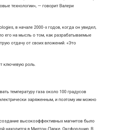
новые технологии», — говорит Валери
ogies, в начале 2000-х годов, когда он увидел,
о его на мысль о том, как разрабатываемые
трую отдачу от своих вложений. «Это
ет ключевую роль.
ать температуру газа около 100 градусов
 электрически заряженным, и поэтому им можно
к, создание высокоэффективных магнитов было
ой находится в Милтон-Парке, Оксфордшир. В