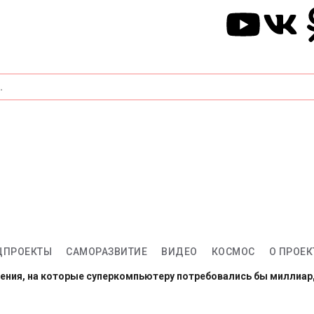
ЦПРОЕКТЫ
САМОРАЗВИТИЕ
ВИДЕО
КОСМОС
О ПРОЕК
ления, на которые суперкомпьютеру потребовались бы миллиа
арсе: готовы провести год в полной изоляции?