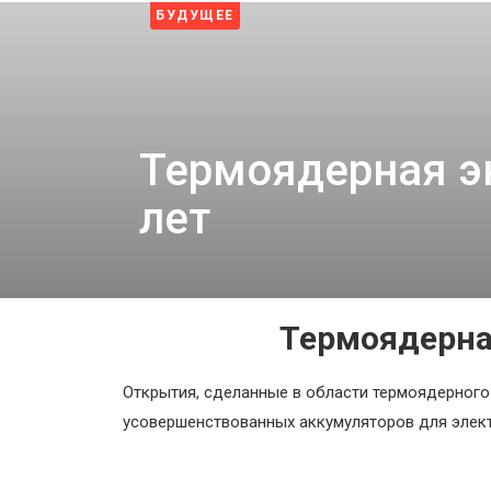
3 недели назад
Космос
БУДУЩЕЕ
Пентагон снова открыл архивы НЛО: вопросов с
4 недели назад
О
проекте
Термоядерная э
лет
Термоядерная
Открытия, сделанные в области термоядерного 
усовершенствованных аккумуляторов для элек