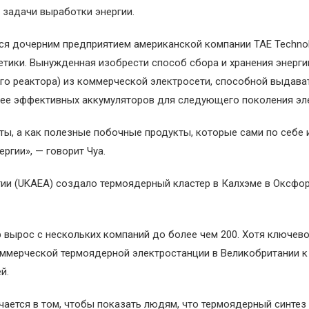
 задачи выработки энергии.
тся дочерним предприятием американской компании TAE Technol
тики. Вынужденная изобрести способ сбора и хранения энерги
го реактора) из коммерческой электросети, способной выдават
лее эффективных аккумуляторов для следующего поколения эл
ты, а как полезные побочные продукты, которые сами по себе
ргии», — говорит Чуа.
гии (UKAEA) создало термоядерный кластер в Калхэме в Оксфо
р вырос с нескольких компаний до более чем 200. Хотя ключев
оммерческой термоядерной электростанции в Великобритании 
й.
ается в том, чтобы показать людям, что термоядерный синтез 