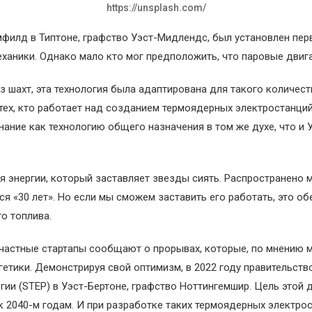
https://unsplash.com/
лумфилд в Типтоне, графство Уэст-Мидлендс, был установлен п
еханики. Однако мало кто мог предположить, что паровые двига
 шахт, эта технология была адаптирована для такого количест
ех, кто работает над созданием термоядерных электростанций
ание как технологию общего назначения в том же духе, что и У
 энергии, который заставляет звезды сиять. Распространено м
я «30 лет». Но если мы сможем заставить его работать, это об
о топлива.
частные стартапы сообщают о прорывах, которые, по мнению мн
тики. Демонстрируя свой оптимизм, в 2022 году правительств
гии (STEP) в Уэст-Бертоне, графство Ноттингемшир. Цель этой
к 2040-м годам. И при разработке таких термоядерных электро