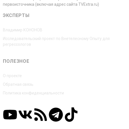
первоисточника (включая адрес сайта TVExtra.ru)
ЭКСПЕРТЫ
Владимир КОНОНОВ
Исследовательский проект по Внетелесному Опыту для
регрессологов
ПОЛЕЗНОЕ
О проекте
Обратная связь
Политика конфиденциальности