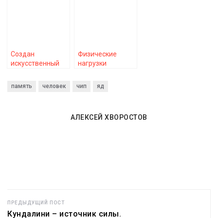
всё забывал
прожить дольше
Создан
Физические
искусственный
нагрузки
интеллект,
увеличивают
который точно
продолжительность
память
человек
чип
яд
знает, что вы
жизни
врёте
АЛЕКСЕЙ ХВОРОСТОВ
ПРЕДЫДУЩИЙ ПОСТ
Кундалини – источник силы.