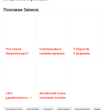
Похожие Записи:
Что такое
Спутниковые
У берегов
Уакрапукара?
снимки времен
Сардинии
Уникальное
холодной войны
обнаружено до
сооружение на
показывают
50 000 римских
высоте 4300
сотни
монет
метров
неизвестных
римских фортов
«Это
Алтайский язык
удивительно», —
положил начало
ученые
японскому и
проанализировали
турецкому 9000
додекаэдр
история
поиск
предмет
раскопки
рим