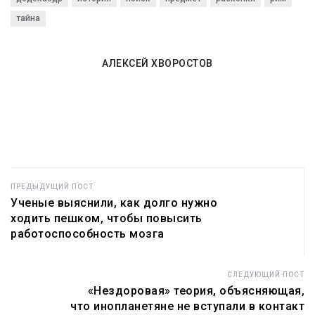
темную пыль с
лет назад
астероида Бенну
тайна
возрастом 4,6
миллиарда лет
АЛЕКСЕЙ ХВОРОСТОВ
ПРЕДЫДУЩИЙ ПОСТ
Ученые выяснили, как долго нужно
ходить пешком, чтобы повысить
работоспособность мозга
СЛЕДУЮЩИЙ ПОСТ
«Нездоровая» теория, объясняющая,
что инопланетяне не вступали в контакт