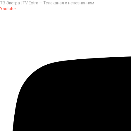
ТВ Экстра | TV Extra — Телеканал о непознанном
Youtube
Главная
НОВОСТИ
Эксперты
НЕПОЗНАННОЕ
Спецпроекты
Саморазвитие
ВИДЕО