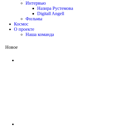
Интервью
Назира Рустемова
Digitall Angell
Фильмы
Космос
О проекте
Наша команда
Новое
Китай представил квантовый
процессор: вычисления, на
которые суперкомпьютеру
потребовались бы миллиарды
лет, выполнены за несколько
минут
1 неделя назад
NASA ищет добровольцев для