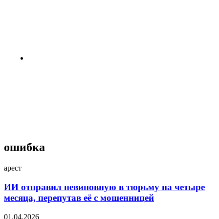
жизни на Луне и Марсе: готовы
провести год в полной изоляции?
3 недели назад
Пентагон снова открыл архивы
НЛО: вопросов стало больше,
чем ответов
4 недели назад
ошибка
арест
ИИ отправил невиновную в тюрьму на четыре
месяца, перепутав её с мошенницей
01.04.2026