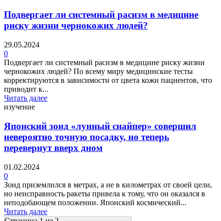
Подвергает ли системный расизм в медицине
риску жизни чернокожих людей?
29.05.2024
0
Подвергает ли системный расизм в медицине риску жизни
чернокожих людей? По всему миру медицинские тесты
корректируются в зависимости от цвета кожи пациентов, что
приводит к...
Читать далее
изучение
Японский зонд «лунный снайпер» совершил
невероятно точную посадку, но теперь
перевернут вверх дном
01.02.2024
0
Зонд приземлился в метрах, а не в километрах от своей цели,
но неисправность ракеты привела к тому, что он оказался в
неподобающем положении. Японский космический...
Читать далее
Страница 1 из 2