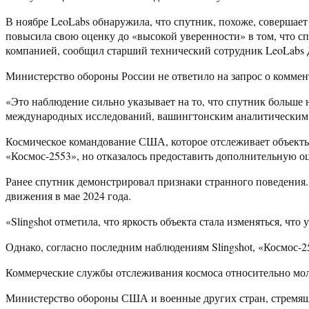
В ноябре LeoLabs обнаружила, что спутник, похоже, совершает
повысила свою оценку до «высокой уверенности» в том, что с
компанией, сообщил старший технический сотрудник LeoLabs
Министерство обороны России не ответило на запрос о коммен
«Это наблюдение сильно указывает на то, что спутник больше 
международных исследований, вашингтонским аналитическим ц
Космическое командование США, которое отслеживает объекты
«Космос-2553», но отказалось предоставить дополнительную оц
Ранее спутник демонстрировал признаки странного поведения. S
движения в мае 2024 года.
«Slingshot отметила, что яркость объекта стала изменяться, чт
Однако, согласно последним наблюдениям Slingshot, «Космос-
Коммерческие службы отслеживания космоса относительно моло
Министерство обороны США и военные других стран, стремящи