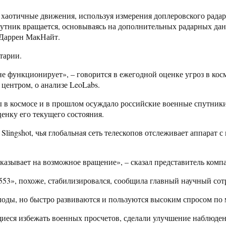
 хаотичные движения, используя измерения доплеровского радар
путник вращается, основываясь на дополнительных радарных да
 Даррен МакНайт.
тарии.
не функционирует», – говорится в ежегодной оценке угроз в ко
ентром, о анализе LeoLabs.
 в космосе и в прошлом осуждало российские военные спутники
енку его текущего состояния.
lingshot, чья глобальная сеть телескопов отслеживает аппарат с 
о указывает на возможное вращение», – сказал представитель комп
2553», похоже, стабилизировался, сообщила главный научный с
ды, но быстро развиваются и пользуются высоким спросом по м
еся избежать военных просчетов, сделали улучшение наблюдени