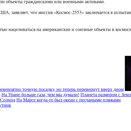
я ли объекты гражданскими или военными активами.
США, заявляет, что миссия «Космос-2553» заключается в испыта
тью нацеливаться на американские и союзные объекты в космосе
вероятно точную посадку, но теперь перевернут вверх дном
ь
На Уране больше газа, чем мы думали!
Планета размером с Зем
 Солнца
На Марсе когда-то был океан с песчаными пляжами
утник