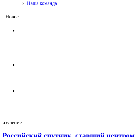
Наша команда
Новое
Китай представил квантовый проц
потребовались бы миллиарды лет,
1 неделя назад
NASA ищет добровольцев для жизни
4 недели назад
Пентагон снова открыл архивы НЛО
4 недели назад
изучение
Российский спутник, ставший центром 