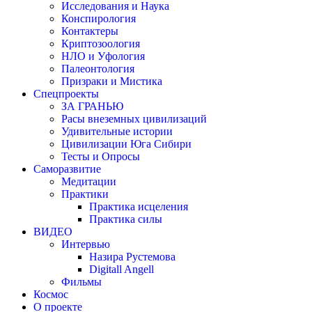
Исследования и Наука
Конспирология
Контактеры
Криптозоология
НЛО и Уфология
Палеонтология
Призраки и Мистика
Спецпроекты
ЗА ГРАНЬЮ
Расы внеземных цивилизаций
Удивительные истории
Цивилизации Юга Сибири
Тесты и Опросы
Саморазвитие
Медитации
Практики
Практика исцеления
Практика силы
ВИДЕО
Интервью
Назира Рустемова
Digitall Angell
Фильмы
Космос
О проекте