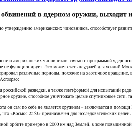
 обвинений в ядерном оружии, выходит и
, по утверждению американских чиновников, способствует разв
нению американских чиновников, связан с программой ядерного
ьше не функционирует. Это может стать неудачей для усилий Мо
трировал различные периоды, похожие на хаотичное вращение, в
Aerospace.
ля российской разведки, а также платформой для испытаний рад
рное оружие, способное уничтожать целые спутниковые сети, так
тя он сам по себе не является оружием – заключается в помощи
т, что «Космос-2553» предназначен для исследовательских целей.
нной орбите примерно в 2000 км над Землей, в зоне повышенной