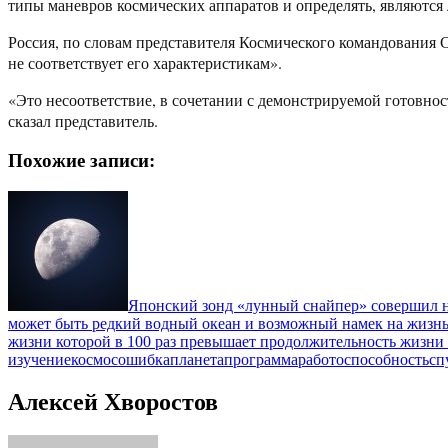
типы маневров космических аппаратов и определять, являютс
Россия, по словам представителя Космического командования 
не соответствует его характеристикам».
«Это несоответствие, в сочетании с демонстрируемой готовнос
сказал представитель.
Похожие записи:
Японский зонд «лунный снайпер» совершил не
может быть редкий водный океан и возможный намек на жизн
жизни которой в 100 раз превышает продолжительность жизни
изучение
космос
ошибка
планета
программа
работоспособность
сп
Алексей Хворостов