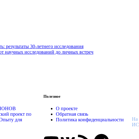
ь: результаты 30-летнего исследования
от научных исследований до личных встреч
В
Полезное
К
ОНОНОВ
О проекте
ский проект по
Обратная связь
На
Опыту для
Политика конфиденциальности
И