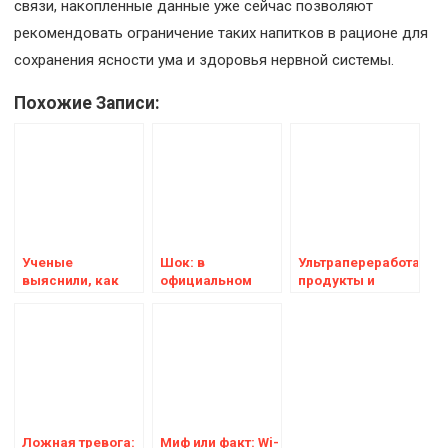
связи, накопленные данные уже сейчас позволяют
рекомендовать ограничение таких напитков в рационе для
сохранения ясности ума и здоровья нервной системы.
Похожие Записи:
Ученые
Шок: в
Ультрапереработанны
выяснили, как
официальном
продукты и
долго нужно
устройстве Apple
болезнь
ходить пешком,
содержатся
Паркинсона:
чтобы повысить
химические
шокирующие
работоспособность
вещества,
результаты
мозга
вызывающие
четырёхлетнего
врожденные
исследования
дефекты и рак
Ложная тревога:
Миф или факт: Wi-