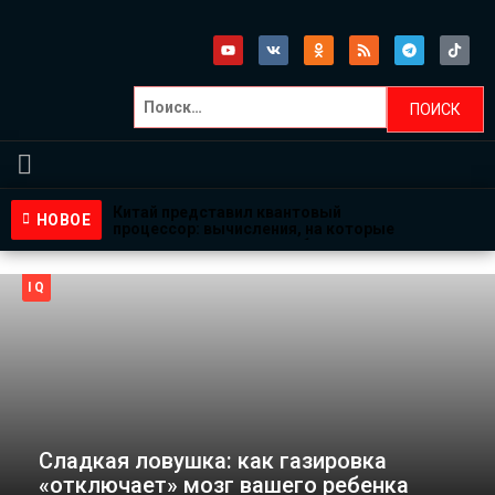
Главная
НОВОСТИ
Китай представил квантовый
НОВОЕ
процессор: вычисления, на которые
Эксперты
суперкомпьютеру потребовались
NASA ищет добровольцев для
бы миллиарды лет, выполнены за
жизни на Луне и Марсе: готовы
несколько минут
НЕПОЗНАННОЕ
IQ
провести год в полной изоляции?
1 неделя назад
Пентагон снова открыл архивы
3 недели назад
НЛО: вопросов стало больше, чем
ответов
Спецпроекты
4 недели назад
Саморазвитие
ВИДЕО
Сладкая ловушка: как газировка
«отключает» мозг вашего ребенка