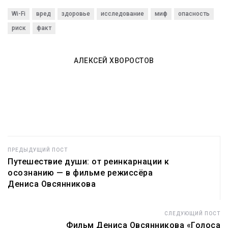
гиперактивными?
мороз
Wi-Fi
вред
здоровье
исследование
миф
опасность
риск
факт
АЛЕКСЕЙ ХВОРОСТОВ
ПРЕДЫДУЩИЙ ПОСТ
Путешествие души: от реинкарнации к
осознанию — в фильме режиссёра
Дениса Овсянникова
СЛЕДУЮЩИЙ ПОСТ
Фильм Дениса Овсянникова «Голоса