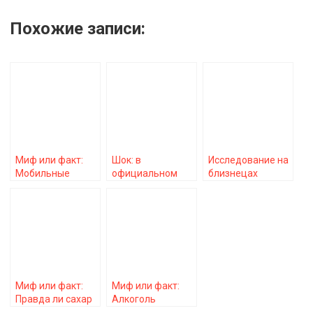
Похожие записи:
Миф или факт:
Шок: в
Исследование на
Мобильные
официальном
близнецах
телефоны
устройстве Apple
подтвердило
вызывают рак
содержатся
повышенный риск
мозга
химические
рака у людей с
вещества,
татуировками
вызывающие
врожденные
дефекты и рак
Миф или факт:
Миф или факт:
Правда ли сахар
Алкоголь
делает детей
согревает в