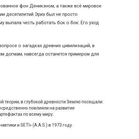
снованное фон Деникэном, а также всё мировое
ии десятилетий Эрих был не просто
у выпала честь работать бок о бок. Его уход
вопросе о загадках древних цивилизаций, в
ым догмам, навсегда останется примером для
ой теории, в глубокой древности Землю посещали
осредственно повлияли на развитие
артефактах по всему миру.
тики и SETI» (A.A.S.) в 1973 году.