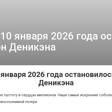
тало больше, чем ответов
 10 января 2026 года о
он Деникэна
 января 2026 года остановило
Деникэна
ю пустоту в сердцах миллионов. Наши самые искренние собол
евосполнимой потери.