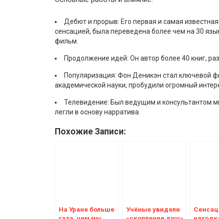
Дебют и прорыв: Его первая и самая известная
сенсацией, была переведена более чем на 30 яз
фильм.
Продолжение идей: Он автор более 40 книг, ра
Популяризация: Фон Деникэн стал ключевой фи
академической науки, пробудили огромный интере
Телевидение: Был ведущим и консультантом мно
легли в основу нарратива.
Похожие Записи:
На Уране больше
Учёные увидели
Сенсац
газа, чем мы
«скопление душ»
находк