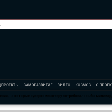
ЦПРОЕКТЫ
САМОРАЗВИТИЕ
ВИДЕО
КОСМОС
О ПРОЕК
ления, на которые суперкомпьютеру потребовались бы миллиа
рсе: готовы провести год в полной изоляции?