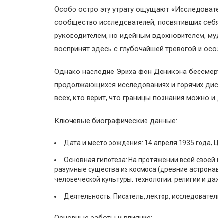
Особо остро эту утрату ощущают «Исследовател
сообщество исследователей, посвятивших себя
руководителем, но идейным вдохновителем, муд
воспринят здесь с глубочайшей тревогой и осо
Однако наследие Эриха фон Деникэна бессмертн
продолжающихся исследованиях и горячих диск
всех, кто верит, что границы познания можно и
Ключевые биографические данные:
Дата и место рождения: 14 апреля 1935 года, 
Основная гипотеза: На протяжении всей своей
разумные существа из космоса (древние астрона
человеческой культуры, технологии, религии и да
Деятельность: Писатель, лектор, исследователь
Основные работы и влияние: