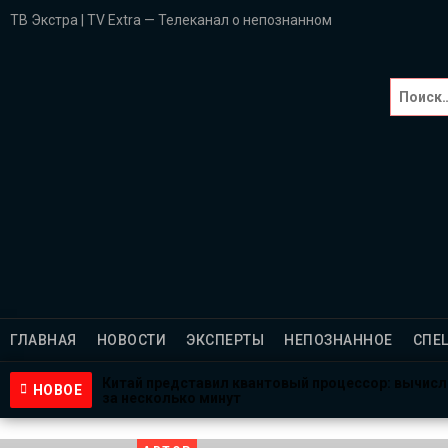
ТВ Экстра | TV Extra — Телеканал о непознанном
Главная
НОВОСТИ
Эксперты
НЕПОЗНАННОЕ
Спецпроекты
ГЛАВНАЯ
НОВОСТИ
ЭКСПЕРТЫ
НЕПОЗНАННОЕ
СПЕ
Саморазвитие
Китай представил квантовый процессор: вычис
НОВОЕ
за несколько минут
ВИДЕО
1 неделя назад
NASA ищет добровольцев для жизни на Луне и Ма
3 недели назад