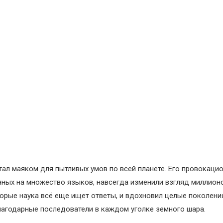
тал маяком для пытливых умов по всей планете. Его провокаци
енных на множество языков, навсегда изменили взгляд миллио
оторые наука всё еще ищет ответы, и вдохновил целые поколен
 благодарные последователи в каждом уголке земного шара.