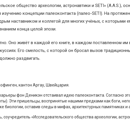
ьское общество археологии, астронавтики и SETI» (A.A.S.), о
 изучению концепции палеоконтакта (палео-SETI). На протяжен
рым наставником и коллегой для многих учёных, с которыми ем
знанием конца целой эпохи.
о. Оно живёт в каждой его книге, в каждом поставленном им 
уссиях. Его смелость, с которой он бросал вызов традиционн
 должно раздвигать.
Цофинген, кантон Аргау, Швейцария.
 карьеры фон Деникэн отстаивал идею палеоконтакта. Согласно эт
вты). Эти пришельцы, воспринятые нашими предками как боги, неп
же биологии, оставив следы в мифах, архитектурных памятниках и 
, соучредитель «Исследовательского общества археологии, астронав