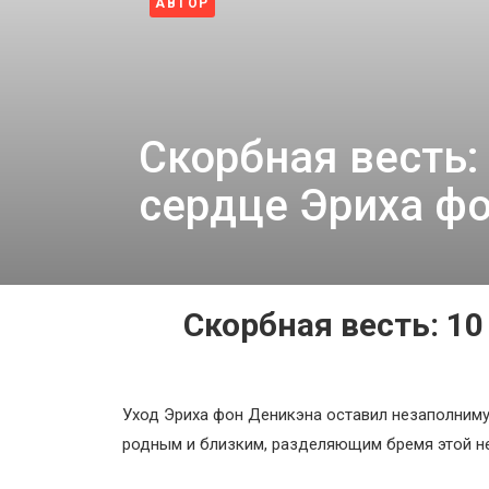
АВТОР
Космос
Пентагон снова открыл архивы НЛО: вопросов с
4 недели назад
О
проекте
Скорбная весть:
сердце Эриха ф
Скорбная весть: 10
Уход Эриха фон Деникэна оставил незаполниму
родным и близким, разделяющим бремя этой н