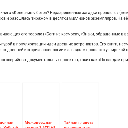
 книга «Колесницы богов? Неразрешённые загадки прошлого» (нем. E
ыков и разошлась тиражом в десятки миллионов экземпляров. На е
звивающих его теорию («Боги из космоса», «Знаки, обращённые в ве
гурой в популяризации идеи древних астронавтов. Его книги, несм
с к древней истории, археологии и загадкам прошлого у широкой п
госерийных документальных проектов, таких как «По следам пришел
ионная
Межзвездная
Тайная планета
а: Учёный
комета 3I/ATLAS
по соседству: