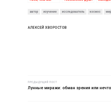
думали!
в космосе
расшиф
загадо
автор
изучение
исследователь
космос
ми
металл
табличк
котора
измени
АЛЕКСЕЙ ХВОРОСТОВ
понима
древни
цивили
ПРЕДЫДУЩИЙ ПОСТ
Лунные миражи: обман зрения или нечт