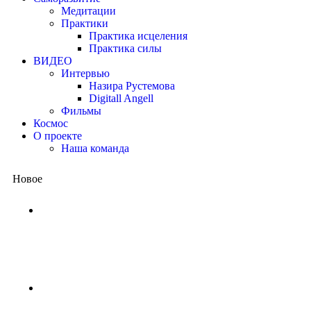
Медитации
Практики
Практика исцеления
Практика силы
ВИДЕО
Интервью
Назира Рустемова
Digitall Angell
Фильмы
Космос
О проекте
Наша команда
Новое
Китай представил квантовый проц
потребовались бы миллиарды лет,
1 неделя назад
NASA ищет добровольцев для жизни