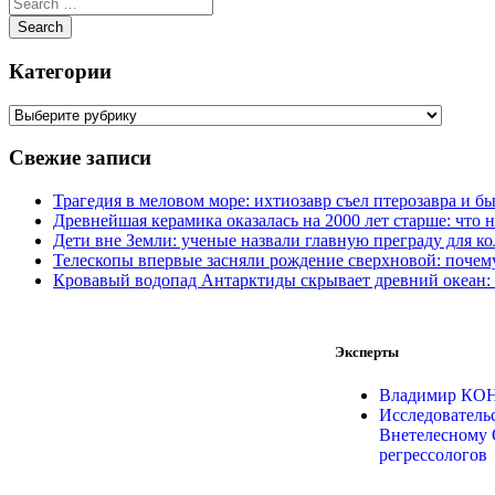
Категории
Свежие записи
Трагедия в меловом море: ихтиозавр съел птерозавра и б
Древнейшая керамика оказалась на 2000 лет старше: что н
Дети вне Земли: ученые назвали главную преграду для к
Телескопы впервые засняли рождение сверхновой: почему
Кровавый водопад Антарктиды скрывает древний океан: 
Эксперты
Владимир К
Исследователь
Внетелесному 
регрессологов