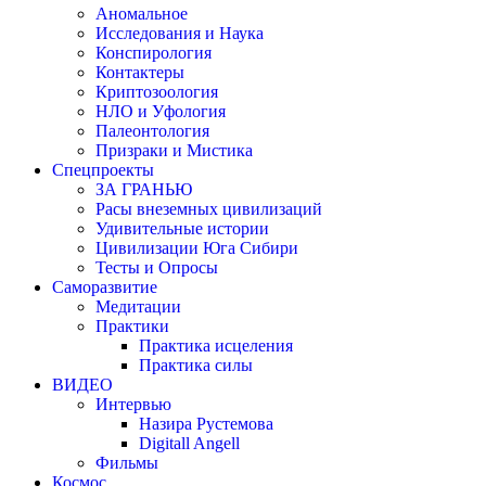
Аномальное
Исследования и Наука
Конспирология
Контактеры
Криптозоология
НЛО и Уфология
Палеонтология
Призраки и Мистика
Спецпроекты
ЗА ГРАНЬЮ
Расы внеземных цивилизаций
Удивительные истории
Цивилизации Юга Сибири
Тесты и Опросы
Саморазвитие
Медитации
Практики
Практика исцеления
Практика силы
ВИДЕО
Интервью
Назира Рустемова
Digitall Angell
Фильмы
Космос