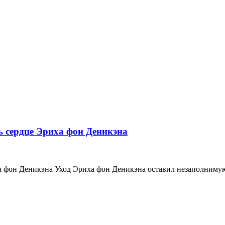
: вопросов стало больше, чем ответов
сь сердце Эриха фон Деникэна
иха фон Деникэна Уход Эриха фон Деникэна оставил незаполним