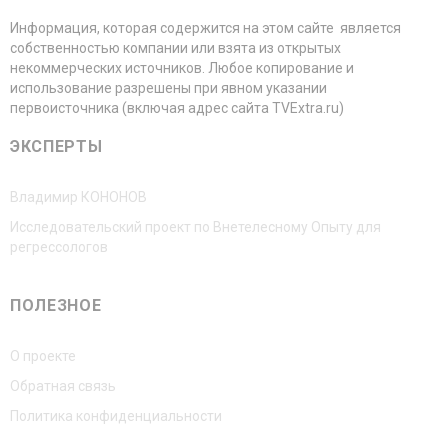
Информация, которая содержится на этом сайте является
собственностью компании или взята из открытых
некоммерческих источников. Любое копирование и
использование разрешены при явном указании
первоисточника (включая адрес сайта TVExtra.ru)
ЭКСПЕРТЫ
Владимир КОНОНОВ
Исследовательский проект по Внетелесному Опыту для
регрессологов
ПОЛЕЗНОЕ
О проекте
Обратная связь
Политика конфиденциальности