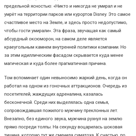
предельной ясностью: «Никто и никогда не умирал и не
умрёт на территории парков или курортов Disney. Это самое
счастливое место на Земле, и здесь просто недопустимо,
чтобы гости умирали». Эта фраза, звучащая как самый
абсурдный оксюморон, на самом деле является
краеугольным камнем внутренней политики компании. Но
за этим идиллическим фасадом скрывается куда менее
магическая и куда более прагматичная причина.
Том вспоминает один невыносимо жаркий день, когда он
работал на одном из гоночных аттракционов. Очередь из
посетителей, жаждущих адреналина, казалась
бесконечной. Среди них выделялась одна семья,
сопровождавшая пожилого мужчину преклонных лет.
Внезапно, без единого звука, мужчина рухнул на землю
прямо посреди толпы. На секунду воцарилась шоковая
тишина, которую тут же сменила суматоха. К счастью, по