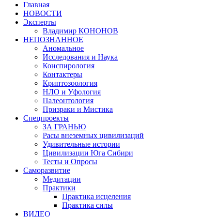
Главная
НОВОСТИ
Эксперты
Владимир КОНОНОВ
НЕПОЗНАННОЕ
Аномальное
Исследования и Наука
Конспирология
Контактеры
Криптозоология
НЛО и Уфология
Палеонтология
Призраки и Мистика
Спецпроекты
ЗА ГРАНЬЮ
Расы внеземных цивилизаций
Удивительные истории
Цивилизации Юга Сибири
Тесты и Опросы
Саморазвитие
Медитации
Практики
Практика исцеления
Практика силы
ВИДЕО