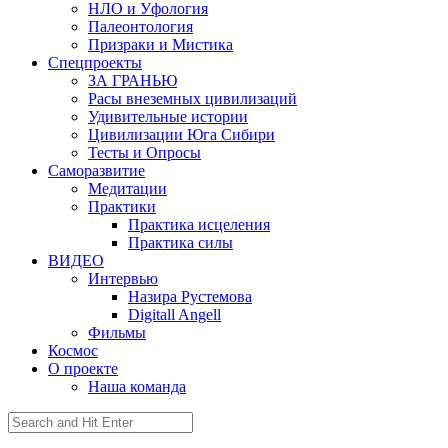
НЛО и Уфология
Палеонтология
Призраки и Мистика
Спецпроекты
ЗА ГРАНЬЮ
Расы внеземных цивилизаций
Удивительные истории
Цивилизации Юга Сибири
Тесты и Опросы
Саморазвитие
Медитации
Практики
Практика исцеления
Практика силы
ВИДЕО
Интервью
Назира Рустемова
Digitall Angell
Фильмы
Космос
О проекте
Наша команда