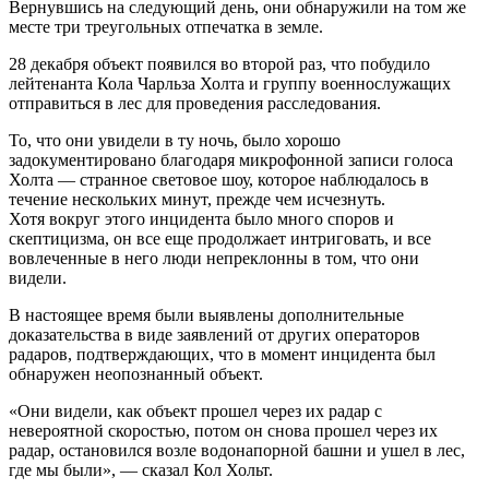
Вернувшись на следующий день, они обнаружили на том же
месте три треугольных отпечатка в земле.
28 декабря объект появился во второй раз, что побудило
лейтенанта Кола Чарльза Холта и группу военнослужащих
отправиться в лес для проведения расследования.
То, что они увидели в ту ночь, было хорошо
задокументировано благодаря микрофонной записи голоса
Холта — странное световое шоу, которое наблюдалось в
течение нескольких минут, прежде чем исчезнуть.
Хотя вокруг этого инцидента было много споров и
скептицизма, он все еще продолжает интриговать, и все
вовлеченные в него люди непреклонны в том, что они
видели.
В настоящее время были выявлены дополнительные
доказательства в виде заявлений от других операторов
радаров, подтверждающих, что в момент инцидента был
обнаружен неопознанный объект.
«Они видели, как объект прошел через их радар с
невероятной скоростью, потом он снова прошел через их
радар, остановился возле водонапорной башни и ушел в лес,
где мы были», — сказал Кол Хольт.