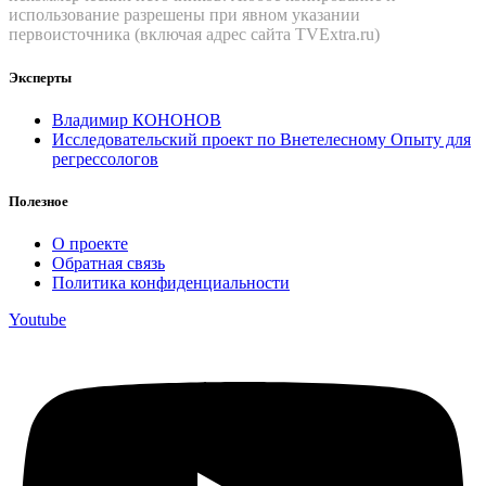
использование разрешены при явном указании
первоисточника (включая адрес сайта TVExtra.ru)
Эксперты
Владимир КОНОНОВ
Исследовательский проект по Внетелесному Опыту для
регрессологов
Полезное
О проекте
Обратная связь
Политика конфиденциальности
Youtube