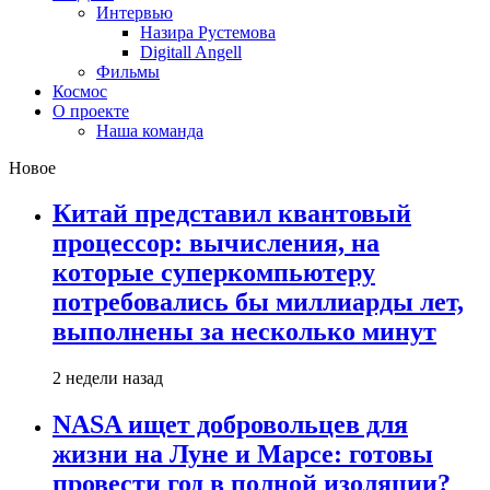
Интервью
Назира Рустемова
Digitall Angell
Фильмы
Космос
О проекте
Наша команда
Новое
Китай представил квантовый
процессор: вычисления, на
которые суперкомпьютеру
потребовались бы миллиарды лет,
выполнены за несколько минут
2 недели назад
NASA ищет добровольцев для
жизни на Луне и Марсе: готовы
провести год в полной изоляции?