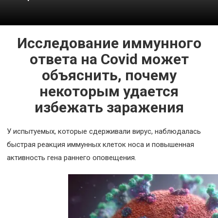
Космос
О
Исследование иммунного
проекте
ответа на Covid может
объяснить, почему
некоторым удается
избежать заражения
У испытуемых, которые сдерживали вирус, наблюдалась
быстрая реакция иммунных клеток носа и повышенная
активность гена раннего оповещения.