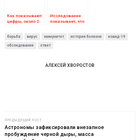
благодаря
стресс
изменению
Как показывают
климата,
Исследование
цифры, около 2
предупреждают
показывает, что
миллионов
ученые
«золотая эра»
человек в Англии
лечения рака
борьба
вирус
иммунитет
история болезни
ковид-19
и Шотландии уже
спасла 1 миллион
давно болеют
жизней
обследование
ответ
Covid
АЛЕКСЕЙ ХВОРОСТОВ
ПРЕДЫДУЩИЙ ПОСТ
Астрономы зафиксировали внезапное
пробуждение черной дыры, масса