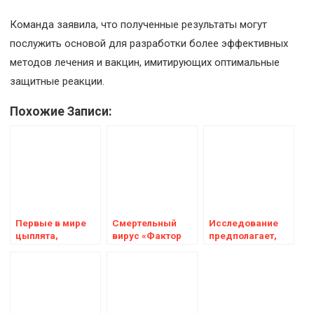
Команда заявила, что полученные результаты могут
послужить основой для разработки более эффективных
методов лечения и вакцин, имитирующих оптимальные
защитные реакции.
Похожие Записи:
Первые в мире
Смертельный
Исследование
цыплята,
вирус «Фактор
предполагает,
устойчивые к
Х», возможно,
что вирусы,
гриппу, могут
скрывается в
живущие в
проложить путь
вечной мерзлоте
кишечнике
для генетически
Земли — и вскоре
человека, могут
модифицированной
может быть
помочь
домашней птицы
выпущен на волю
регулировать