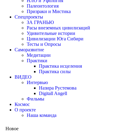
НЛО и Уфология
Палеонтология
Призраки и Мистика
Спецпроекты
ЗА ГРАНЬЮ
Расы внеземных цивилизаций
Удивительные истории
Цивилизации Юга Сибири
Тесты и Опросы
Саморазвитие
Медитации
Практики
Практика исцеления
Практика силы
ВИДЕО
Интервью
Назира Рустемова
Digitall Angell
Фильмы
Космос
О проекте
Наша команда
Новое