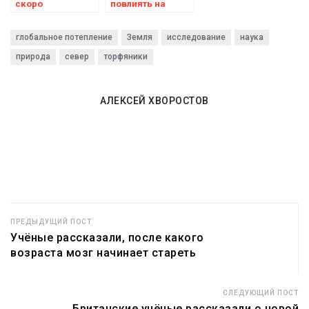
скоро
повлиять на
превратятся в
эволюцию
пустыни
древних рыб
глобальное потепление
Земля
исследование
наука
природа
север
торфяники
АЛЕКСЕЙ ХВОРОСТОВ
ПРЕДЫДУЩИЙ ПОСТ
Учёные рассказали, после какого
возраста мозг начинает стареть
СЛЕДУЮЩИЙ ПОСТ
Британские учёные рассказали о новой