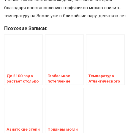
благодаря восстановлению торфяников можно снизить
температуру на Земле уже в ближайшие пару-десятков лет.
Похожие Записи:
До 2100 года
Глобальное
Температура
растает столько
потепление
Атлантического
же ледников,
влияет на
океана
сколько за
школьную
установила
последние 12 000
успеваемость
антирекорд за
лет
2900 лет
Азиатские степи
Приливы могли