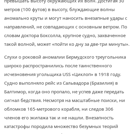
превышать высоту окружающих их волн. Достигая 30
метров (100 футов) в высоту, блуждающие волны
аномально круты и могут наносить внезапные удары с
направлений, не совпадающих с основным ветром. По
словам доктора Боксолла, крупное судно, захваченное
такой волной, может «пойти ко дну за две-три минуты».
Слухи о роковой аномалии Бермудского треугольника
широко распространились после таинственного
исчезновения угольщика USS «Циклоп» в 1918 году.
Судно выполняло рейс из Сальвадора (Бразилия) в
Балтимор, когда оно пропало, не успев даже передать
сигнал бедствия. Несмотря на масштабные поиски, ни
обломков 165-метрового корабля, ни следов 306
членов его экипажа так и не нашли. Внезапность
катастрофы породила множество безумных теорий