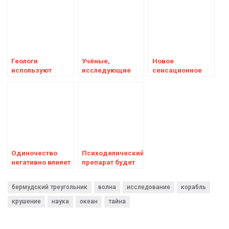
Геологи
Учёные,
Новое
используют
исследующие
сенсационное
сейсмические
сферический
исследование
волны, чтобы
НЛО, заявили об
Туринской
выявить
обнаружении
плащаницы
аномалии глубоко
инопланетных
подтверждает
под Тихим
технологий
библейскую
океаном
историю о
погребении
Христа
Одиночество
Психоделический
негативно влияет
препарат будет
на состояние
опробован на
здоровья
добровольцах
бермудский треугольник
волна
исследование
корабль
для борьбы со
злоупотреблением
крушение
наука
океан
тайна
алкоголем