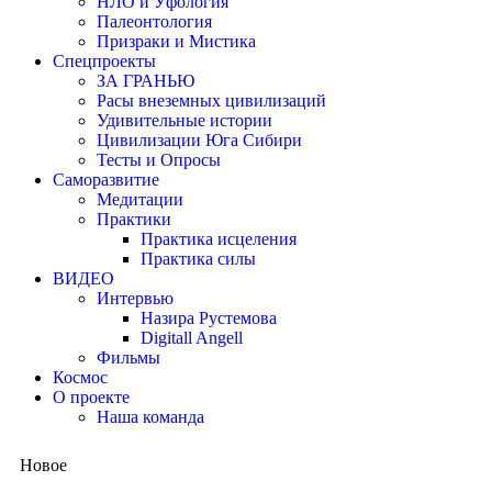
НЛО и Уфология
Палеонтология
Призраки и Мистика
Спецпроекты
ЗА ГРАНЬЮ
Расы внеземных цивилизаций
Удивительные истории
Цивилизации Юга Сибири
Тесты и Опросы
Саморазвитие
Медитации
Практики
Практика исцеления
Практика силы
ВИДЕО
Интервью
Назира Рустемова
Digitall Angell
Фильмы
Космос
О проекте
Наша команда
Новое