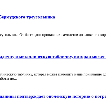
 Бермудского треугольника
треугольника От бесследно пропавших самолетов до зловещих ко
адочную металлическую табличку, которая может
лическую табличку, которая может изменить наше понимание д
боты по...
ащаницы подтверждает библейскую историю о погр