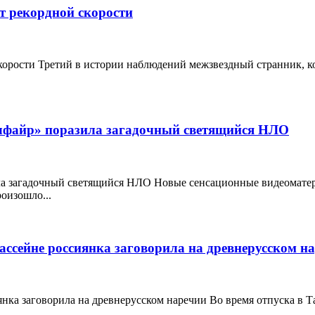
т рекордной скорости
корости Третий в истории наблюдений межзвездный странник, к
лфайр» поразила загадочный светящийся НЛО
ла загадочный светящийся НЛО Новые сенсационные видеомате
оизошло...
ассейне россиянка заговорила на древнерусском н
иянка заговорила на древнерусском наречии Во время отпуска в