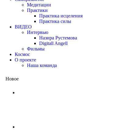
Медитации
Практики
Практика исцеления
Практика силы
ВИДЕО
Интервью
Назира Рустемова
Digitall Angell
Фильмы
Космос
О проекте
Наша команда
Новое
Китай представил квантовый проц
потребовались бы миллиарды лет,
2 недели назад
NASA ищет добровольцев для жизни