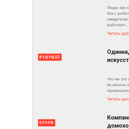
Космос
Люди, как 
бок с робо
О
свидетельс
работают...
проекте
Читать дал
Одинна
БУДУЩЕЕ
искусс
Что же это
во многих 
промышленно
Читать дал
Компани
DYSON
домохо