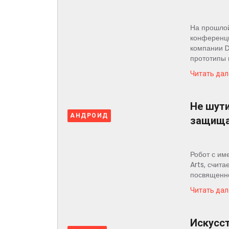
На прошло
конференци
компании D
прототипы 
Читать дал
Не шути
АНДРОИД
защища
Робот с им
Arts, счит
посвященно
Читать дал
Искусс