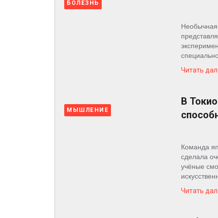
БОЛЕЗНЬ
Необычная 
представля
эксперимен
специально
Читать дал
В Токио
МЫШЛЕНИЕ
способ
Команда яп
сделала оч
учёные смо
искусствен
Читать дал