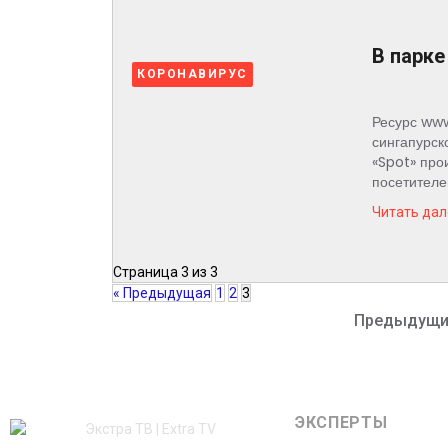
В парке
КОРОНАВИРУС
Ресурс www
сингапурск
«Spot» про
посетителей
Читать дал
Страница 3 из 3
« Предыдущая
1
2
3
Предыдущи
ЭКСПЕРТЫ