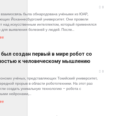
0
взаимосвязь была обнародована учёными из ЮАР,
ющих Йоханнесбургский университет. Они провели
т над искусственным интеллектом, который применялся
 для выявления болезней у людей. После...
ее
 был создан первый в мире робот со
ностью к человеческому мышлению
0
онских учёных, представляющих Токийский университет,
ередной прорыв в области робототехники. На этот раз
гли создать уникальную технологию – робота с
ными нейронами,...
ее