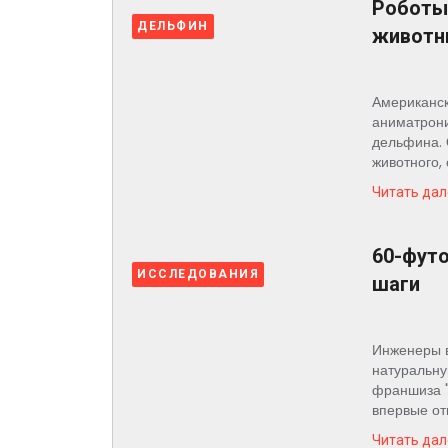
Роботы 
ДЕЛЬФИН
животн
Американск
аниматрони
дельфина. 
животного,
Читать дал
60-фут
ИССЛЕДОВАНИЯ
шаги
Инженеры в
натуральну
франшиза "
впервые от
Читать дал