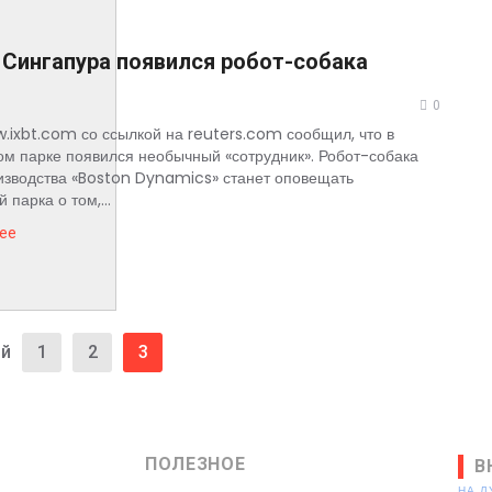
 Сингапура появился робот-собака
0
.ixbt.com со ссылкой на reuters.com сообщил, что в
ом парке появился необычный «сотрудник». Робот-собака
изводства «Boston Dynamics» станет оповещать
 парка о том,...
ее
й
1
2
3
ПОЛЕЗНОЕ
В
НА 