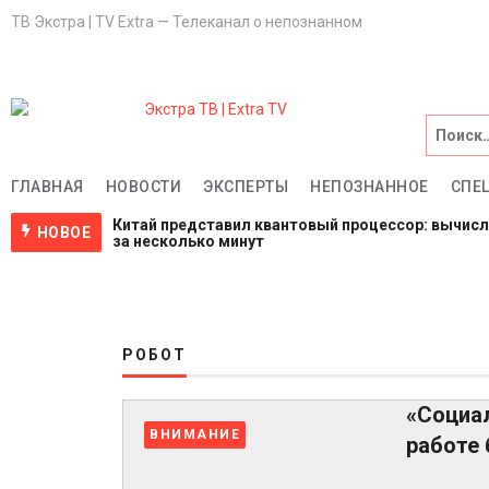
ТВ Экстра | TV Extra — Телеканал о непознанном
Главная
НОВОСТИ
ГЛАВНАЯ
НОВОСТИ
ЭКСПЕРТЫ
НЕПОЗНАННОЕ
СПЕ
Китай представил квантовый процессор: вычис
Эксперты
НОВОЕ
за несколько минут
1 неделя назад
NASA ищет добровольцев для жизни на Луне и М
НЕПОЗНАННОЕ
3 недели назад
Пентагон снова открыл архивы НЛО: вопросов с
4 недели назад
Спецпроекты
РОБОТ
Саморазвитие
«Социа
ВНИМАНИЕ
работе 
ВИДЕО