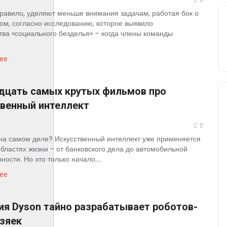
0
правило, уделяют меньше внимания задачам, работая бок о
том, согласно исследованию, которое выявило
тва «социального безделья» – когда члены команды
ее
дцать самых крутых фильмов про
твенный интеллект
0
 на самом деле? Искусственный интеллект уже применяется
областях жизни - от банковского дела до автомобильной
сти. Но это только начало....
ее
я Dyson тайно разрабатывает роботов-
зяек