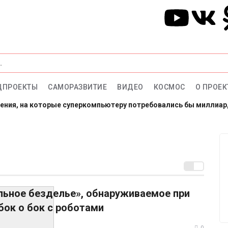
ЦПРОЕКТЫ
САМОРАЗВИТИЕ
ВИДЕО
КОСМОС
О ПРОЕК
ления, на которые суперкомпьютеру потребовались бы миллиа
арсе: готовы провести год в полной изоляции?
тало больше, чем ответов
льное безделье», обнаруживаемое при
бок о бок с роботами