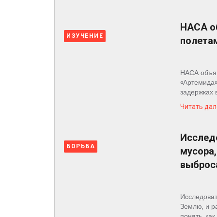
НАСА о
ИЗУЧЕНИЕ
полетам
НАСА объяв
«Артемида»
задержках 
Читать дал
Исслед
БОРЬБА
мусора,
выброс
Исследоват
Землю, и р
понять, как