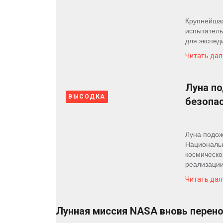
Космос
Крупнейшая
О
испытатель
для экспеди
проекте
Читать дал
Луна п
ВЫСОДКА
безопа
Луна подож
Национальн
космическо
реализации
Читать дал
Лунная миссия NASA вновь перено