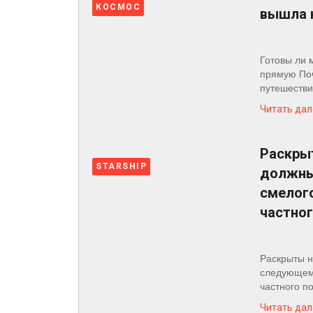
КОСМОС
вышла 
Готовы ли 
прямую Поч
путешестви
Читать дал
Раскры
STARSHIP
должны
смелого
частног
Раскрыты н
следующем 
частного п
Читать дал