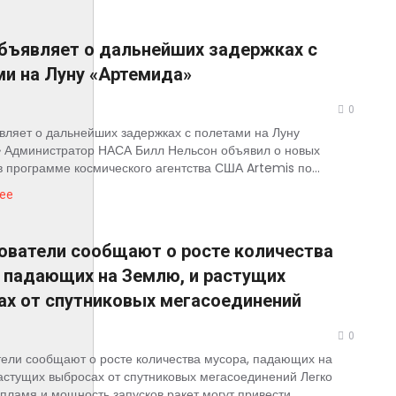
бъявляет о дальнейших задержках с
и на Луну «Артемида»
0
ляет о дальнейших задержках с полетами на Луну
 Администратор НАСА Билл Нельсон объявил о новых
в программе космического агентства США Artemis по...
ее
ователи сообщают о росте количества
 падающих на Землю, и растущих
ах от спутниковых мегасоединений
0
ели сообщают о росте количества мусора, падающих на
астущих выбросах от спутниковых мегасоединений Легко
 пламя и мощность запусков ракет могут привести...