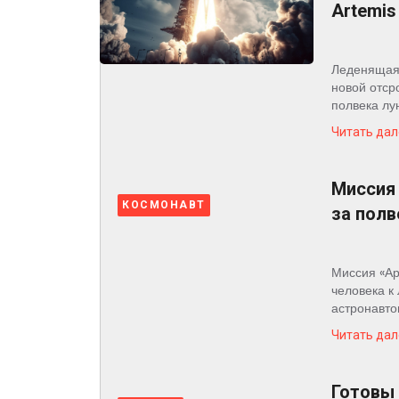
Artemis 
Леденящая 
новой отср
полвека лу
Читать дал
Миссия 
КОСМОНАВТ
за полв
Миссия «Ар
человека к
астронавтов
Читать дал
Готовы 