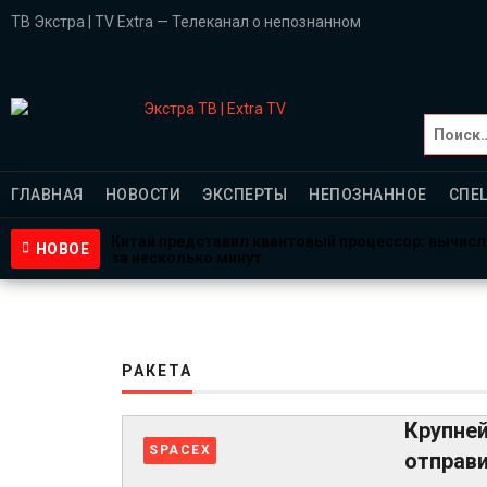
ТВ Экстра | TV Extra — Телеканал о непознанном
Главная
НОВОСТИ
ГЛАВНАЯ
НОВОСТИ
ЭКСПЕРТЫ
НЕПОЗНАННОЕ
СПЕ
Эксперты
Китай представил квантовый процессор: вычис
НОВОЕ
за несколько минут
1 неделя назад
НЕПОЗНАННОЕ
NASA ищет добровольцев для жизни на Луне и Ма
3 недели назад
Пентагон снова открыл архивы НЛО: вопросов с
Спецпроекты
4 недели назад
РАКЕТА
Саморазвитие
Крупней
ВИДЕО
SPACEX
отправ