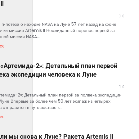
II
0
гипотеза о находке NASA на Луне 57 лет назад на фоне
очки миссии Artemis II Неожиданный перенос первой за
нной миссии NASA...
ее
«Артемида-2»: Детальный план первой
ека экспедиции человека к Луне
0
темида-2»: Детальный план первой за полвека экспедиции
 Луне Впервые за более чем 50 лет экипаж из четырех
 отправится в путешествие к...
ее
ли мы снова к Луне? Ракета Artemis II