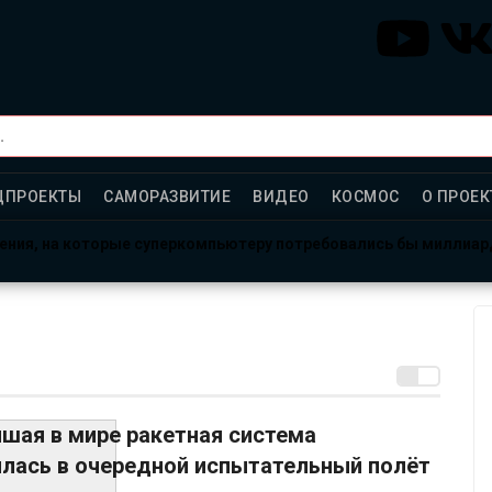
ЦПРОЕКТЫ
САМОРАЗВИТИЕ
ВИДЕО
КОСМОС
О ПРОЕК
ления, на которые суперкомпьютеру потребовались бы миллиа
рсе: готовы провести год в полной изоляции?
тало больше, чем ответов
шая в мире ракетная система
илась в очередной испытательный полёт