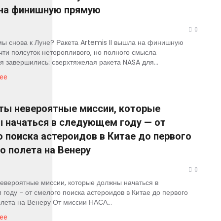
на финишную прямую
0
мы снова к Луне? Ракета Artemis II вышла на финишную
ти полсуток неторопливого, но полного смысла
я завершились: сверхтяжелая ракета NASA для...
ее
ты невероятные миссии, которые
 начаться в следующем году — от
 поиска астероидов в Китае до первого
о полета на Венеру
0
евероятные миссии, которые должны начаться в
году - от смелого поиска астероидов в Китае до первого
олета на Венеру От миссии НАСА...
ее