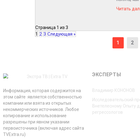
Читать дал
Страница 1 из 3
1
2
3
Следующая »
1
2
ЭКСПЕРТЫ
Владимир КОНОНОВ
Информация, которая содержится на
этом сайте является собственностью
Исследовательский пр
компании или взята из открытых
Внетелесному Опыту д
некоммерческих источников. Любое
регрессологов
копирование и использование
разрешены при явном указании
первоисточника (включая адрес сайта
TVExtra.ru)