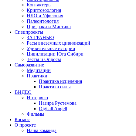
Контактеры
Криптозоология
НЛО и Уфология
Палеонтология
Призраки и Мистика
Спецпроекты
ЗА ГРАНЬЮ
Расы внеземных цивилизаций
Удивительные истории
Цивилизации Юга Сибири
Тесты и Опросы
Саморазвитие
Медитации
Практики
Практика исцеления
Практика силы
ВИДЕО
Интервью
Назира Рустемова
Digitall Angell
Фильмы
Космос
О проекте
Наша команда