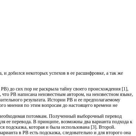
и добился некоторых успехов в ее расшифровке, а так же
 РВ) до сих пор не раскрыла тайну своего происхождения [1],
ом, что РВ написана неизвестным автором, на неизвестном языке,
жительного результата. Истории РВ и ее предполагаемому
го мнения по этим вопросам до настоящего времени не
 необходимая потомкам. Полученный выборочный перевод
для ее перевода. В принципе, возможны два варианта подхода к
 подсказка, которая и была использована [3]. Второй.
рианта в РВ есть подсказка, следовательно и для второго она