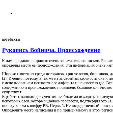
3 недели назад
Пентагон снова открыл архивы НЛО
4 недели назад
артефакты
Рукопись Войнича. Происхождение
К нам в редакцию пришло очень занимательное письмо. Его ав
определил место ее происхождения. Эта информация очень инт
Широко известная среди историков, криптологов, ботаников, да
[2]. Именно поэтому, а так же из-за своей загадочности она и 
с использованием неизвестного алфавита и неизвестно где. Вс
содержанию и происхождению посвящено большое количество р
существует.
В работе с данным документом необходимо исходить из следу
некоторых слов, которые удалось перевести, подтвердил это [3
поиску ключа к шифру РВ. Первый. Непосредственный поиск язык
Определить место написания и по применяемому в этом регионе 