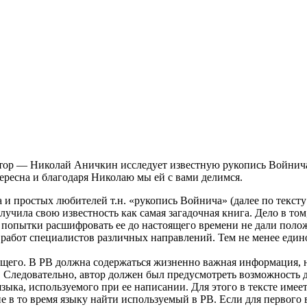
: вопросов стало больше, чем ответов
тор — Николай Аничкин исследует известную рукопись Войнича, 
ересна и благодаря Николаю мы ей с вами делимся.
 и простых любителей т.н. «рукопись Войнича» (далее по тексту
получила свою известность как самая загадочная книга. Дело в т
е попытки расшифровать ее до настоящего времени не дали поло
абот специалистов различных направлений. Тем не менее едино
ющего. В РВ должна содержаться жизненно важная информация,
]. Следовательно, автор должен был предусмотреть возможность 
а, используемого при ее написании. Для этого в тексте имеется
в то время языку найти используемый в РВ. Если для первого ва