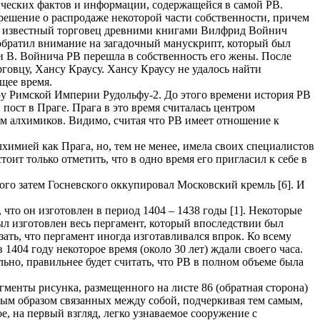
ических фактов и информации, содержащейся в самой РВ.
решение о распродаже некоторой части собственности, причем
ил известный торговец древними книгами Вилфрид Войнич
обратил внимание на загадочный манускрипт, который был
и В. Войнича РВ перешла в собственность его жены. После
говцу, Хансу Краусу. Хансу Краусу не удалось найти
ящее время.
ру Римской Империи Рудольфу-2. До этого времени история РВ
 пост в Праге. Прага в это время считалась центром
ем алхимиков. Видимо, считая что РВ имеет отношение к
лхимией как Прага, но, тем не менее, имела своих специалистов
оит только отметить, что в одно время его пригласил к себе в
ого затем Госневского оккупировал Московский кремль [6]. И
что он изготовлен в период 1404 – 1438 годы [1]. Некоторые
ыл изготовлен весь пергамент, который впоследствии был
зать, что пергамент иногда изготавливался впрок. Ко всему
 1404 году некоторое время (около 30 лет) ждали своего часа.
льно, правильнее будет считать, что РВ в полном объеме была
менты рисунка, размещенного на листе 86 (обратная сторона)
енным образом связанных между собой, подчеркивая тем самым,
е, на первый взгляд, легко узнаваемое сооружение с