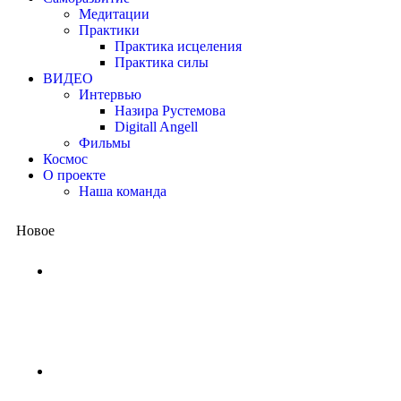
Медитации
Практики
Практика исцеления
Практика силы
ВИДЕО
Интервью
Назира Рустемова
Digitall Angell
Фильмы
Космос
О проекте
Наша команда
Новое
Китай представил квантовый проц
потребовались бы миллиарды лет,
1 неделя назад
NASA ищет добровольцев для жизни