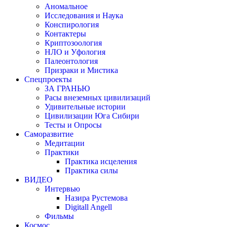
Аномальное
Исследования и Наука
Конспирология
Контактеры
Криптозоология
НЛО и Уфология
Палеонтология
Призраки и Мистика
Спецпроекты
ЗА ГРАНЬЮ
Расы внеземных цивилизаций
Удивительные истории
Цивилизации Юга Сибири
Тесты и Опросы
Саморазвитие
Медитации
Практики
Практика исцеления
Практика силы
ВИДЕО
Интервью
Назира Рустемова
Digitall Angell
Фильмы
Космос