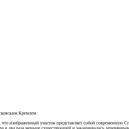
осковским Кремлем.
ь, что изображенный участок представляет собой современную
ла в два раза меньше существующей и заканчивалась деревянным