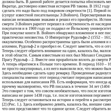
должна быть. В данной работе делается попытка обосновать м
Вкратце, достоверно известная история РВ такова. В 1912 го
сделать это надо было под покровом секретности [1]. Перво
(супруг известной писательницы Э.Войнич). Пересматривая вы
написан незнакомыми знаками и решил его приобрести. Истинн
смерти Э.Войнич раритет перешел в собственность ее наследниц
покупателя и в 1969 году он подарил ее Йельскому университет
При покупке книги В. Войнич обнаружил вложенное в нее пис
практически неизвестна. О Императоре Рудольфе-2 (1552 – 1612
оккультизма. Особенно распространены здесь были алхимия и 
алхимии, Рудольф-2 и приобрел ее. Следует заметить, что и с
Теперь следует обратить внимание на один, казалось бы, малоз
в этой области. Самым известным из них был Михаил Сендзивой 
Прагу Рудольф – 2. Вместе они проработали вплоть до смерти Руд
А теперь обратимся к Польше того времени. В период 1610 – 1
не просто оккупировал, а из него вывозили все, что можно был
Здесь необходимо сделать одну ремарку. Проведенные радиоугле
специалисты именно этот период считают периодом написания Р
использован для написания РВ. Есть информация, что иногда ар
прочему маловероятно, что РВ писалась в течение 34 лет (1404 
Это говорит о том, что совсем необязательно, что после изгот
написана не ранее 1438 года, т.е. после изготовления пергамен
Теперь следует остановиться на истории и перейти к рассмотр
[2] (Рис. 1.). Здесь изображено девять, казалось бы, внешне 
что они представляют что то единое целое. Следует обратить в