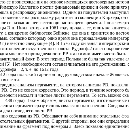
есто ее происхождения на основе имеющихся достоверных истор
ду Римскую Коллегию постиг финансовый кризис и было принято 
й пошла в распродажу библиотека. Одним из покупателей выступ
ставленные на распродажу раритеты из коллекции Кирхера, он 
ое ее название неизвестно до настоящего времени. После смерт
ы Энн Нилл, которая в 1961 году продала ее, опять же книготор
у, а конкретно библиотеке Бейнеке, где она и хранится по насто
ьмо, согласно которому одно время она принадлежала императо
 г) известно следующее [4]. В 1576 году он занял императорский
изготовление искуственного золота. Рудольф-2 слыл покровител
егодня мнение о принадлежности РВ к алхимии имеет место быть.
начительный факт. В этот период Польша не была так увлечена а
[5]. Нет необходимости останавливаться на его достижениях, ст
ольфа – 2, т. е. до 1612 года.
612 годы польский гарнизон под руководством вначале Жолкевск
о вывезти.
родные анализы пергамента, на котором написана РВ, показали, 
В. Это не совсем корректно. Это период, в течение которого б
хеологи находят и чистые листы пергамента. То есть, можно ска
– 1438 годы). Таким образом, листы пергамента, изготовленные в
овления пергамент сразу использовался по назначению. Следовате
та для последнего листа РВ.
ению содержания РВ. Обращают на себя внимание отдельные фраг
самостоятельных фрагментов. С другой стороны, все они определ
нимание на фрагмент под номером 3. Здесь показано единственно