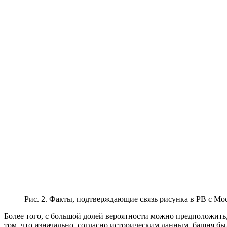
Рис. 2. Факты, подтверждающие связь рисунка в РВ с М
Более того, с большой долей вероятности можно предположит
том, что изначально, согласно историческим данным, башня бы