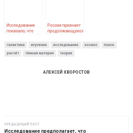
к старту
Исследование
Россия признает
показало, что
продолжающуюся
биологические
утечку воздуха из
изменения в
своего сегмента
галактики
изучение
исследование
космос
поиск
мозге могут
космической
помочь забыть
расчёт
тёмная материя
станции
теория
бывшего
АЛЕКСЕЙ ХВОРОСТОВ
ПРЕДЫДУЩИЙ ПОСТ
Исследование предполагает, что