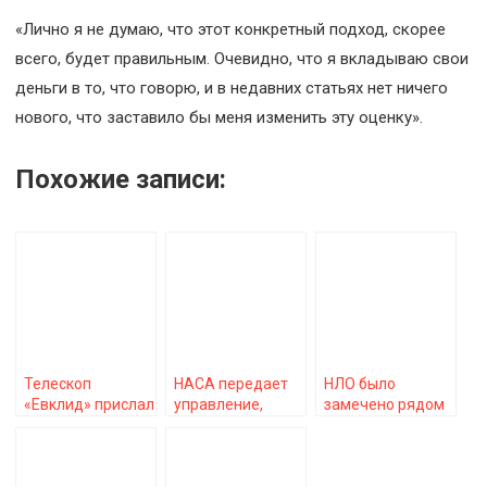
«Лично я не думаю, что этот конкретный подход, скорее
всего, будет правильным. Очевидно, что я вкладываю свои
деньги в то, что говорю, и в недавних статьях нет ничего
нового, что заставило бы меня изменить эту оценку».
Похожие записи:
Телескоп
НАСА передает
НЛО было
«Евклид» прислал
управление,
замечено рядом
первые снимки с
поскольку новая
с самолётом
миссии «Темная
эра лунных
Байдена
вселенная»
миссий готовится