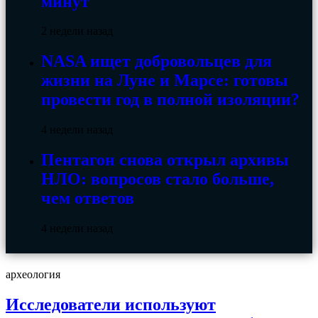
минут
2 недели назад
NASA ищет добровольцев для
жизни на Луне и Марсе: готовы
провести год в полной изоляции?
4 недели назад
Пентагон снова открыл архивы
НЛО: вопросов стало больше,
чем ответов
4 недели назад
археология
Исследователи используют