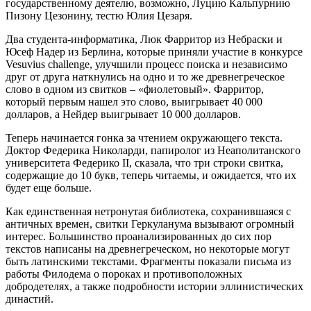
государственному деятелю, возможно, Луцию Кальпурнию
Пизону Цезонину, тестю Юлия Цезаря.
Два студента-информатика, Люк Фарритор из Небраски и
Юсеф Надер из Берлина, которые приняли участие в конкурсе
Vesuvius challenge, улучшили процесс поиска и независимо
друг от друга наткнулись на одно и то же древнегреческое
слово в одном из свитков – «фиолетовый». Фарритор,
который первым нашел это слово, выигрывает 40 000
долларов, а Нейдер выигрывает 10 000 долларов.
Теперь начинается гонка за чтением окружающего текста.
Доктор Федерика Николарди, папиролог из Неаполитанского
университета Федерико II, сказала, что три строки свитка,
содержащие до 10 букв, теперь читаемы, и ожидается, что их
будет еще больше.
Как единственная нетронутая библиотека, сохранившаяся с
античных времен, свитки Геркуланума вызывают огромный
интерес. Большинство проанализированных до сих пор
текстов написаны на древнегреческом, но некоторые могут
быть латинскими текстами. Фрагменты показали письма из
работы Филодема о пороках и противоположных
добродетелях, а также подробности истории эллинистических
династий.