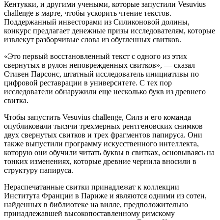
Кентукки, и другими учеными, которые запустили Vesuvius
challenge в марте, чтобы ускорить чтение текстов.
Поддержанный инвесторами из Силиконовой долины,
конкурс предлагает денежные призы исследователям, которые
извлекут разборчивые слова из обугленных свитков.
«Это первый восстановленный текст с одного из этих
свернутых в рулон неповрежденных свитков», — сказал
Стивен Парсонс, штатный исследователь инициативы по
цифровой реставрации в университете. С тех пор
исследователи обнаружили еще несколько букв из древнего
свитка.
Чтобы запустить Vesuvius challenge, Силз и его команда
опубликовали тысячи трехмерных рентгеновских снимков
двух свернутых свитков и трех фрагментов папируса. Они
также выпустили программу искусственного интеллекта,
которую они обучили читать буквы в свитках, основываясь на
тонких изменениях, которые древние чернила вносили в
структуру папируса.
Нераспечатанные свитки принадлежат к коллекции
Института Франции в Париже и являются одними из сотен,
найденных в библиотеке на вилле, предположительно
принадлежавшей высокопоставленному римскому