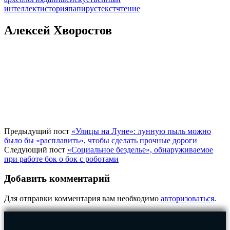
интеллект
история
папирус
текст
чтение
Алексей Хворостов
Предыдущий пост
«Улицы на Луне»: лунную пыль можно
было бы «расплавить», чтобы сделать прочные дороги
Следующий пост
«Социальное безделье», обнаруживаемое
при работе бок о бок с роботами
Добавить комментарий
Для отправки комментария вам необходимо
авторизоваться
.