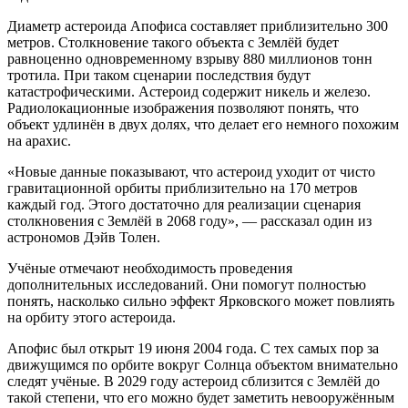
Диаметр астероида Апофиса составляет приблизительно 300
метров. Столкновение такого объекта с Землёй будет
равноценно одновременному взрыву 880 миллионов тонн
тротила. При таком сценарии последствия будут
катастрофическими. Астероид содержит никель и железо.
Радиолокационные изображения позволяют понять, что
объект удлинён в двух долях, что делает его немного похожим
на арахис.
«Новые данные показывают, что астероид уходит от чисто
гравитационной орбиты приблизительно на 170 метров
каждый год. Этого достаточно для реализации сценария
столкновения с Землёй в 2068 году», — рассказал один из
астрономов Дэйв Толен.
Учёные отмечают необходимость проведения
дополнительных исследований. Они помогут полностью
понять, насколько сильно эффект Ярковского может повлиять
на орбиту этого астероида.
Апофис был открыт 19 июня 2004 года. С тех самых пор за
движущимся по орбите вокруг Солнца объектом внимательно
следят учёные. В 2029 году астероид сблизится с Землёй до
такой степени, что его можно будет заметить невооружённым