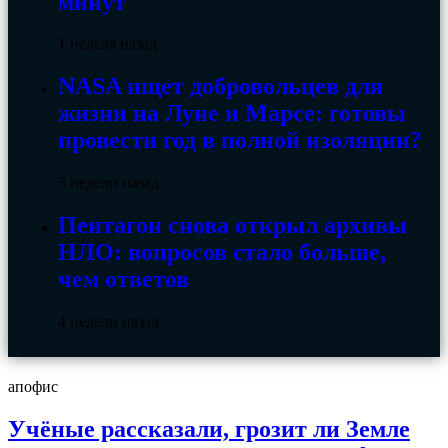
минут
1 неделя назад
NASA ищет добровольцев для
жизни на Луне и Марсе: готовы
провести год в полной изоляции?
3 недели назад
Пентагон снова открыл архивы
НЛО: вопросов стало больше,
чем ответов
4 недели назад
апофис
Учёные рассказали, грозит ли Земле