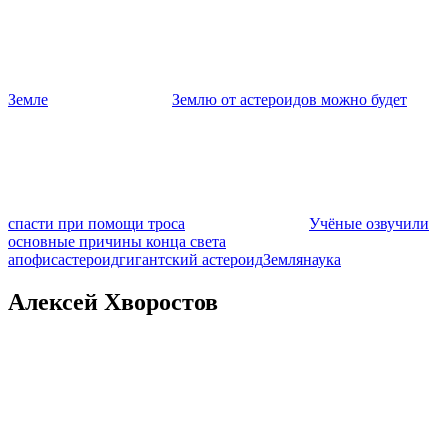
Земле
Землю от астероидов можно будет
спасти при помощи троса
Учёные озвучили
основные причины конца света
апофис
астероид
гигантский астероид
Земля
наука
Алексей Хворостов