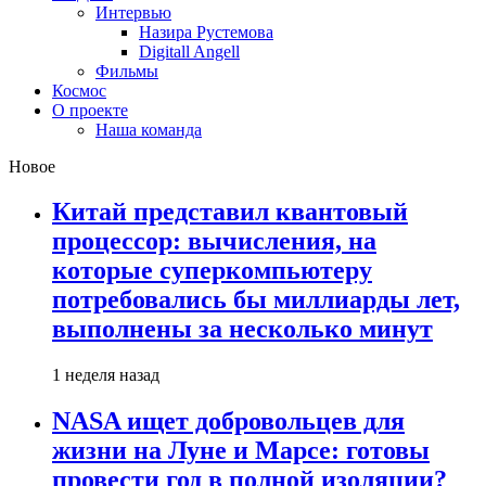
Интервью
Назира Рустемова
Digitall Angell
Фильмы
Космос
О проекте
Наша команда
Новое
Китай представил квантовый
процессор: вычисления, на
которые суперкомпьютеру
потребовались бы миллиарды лет,
выполнены за несколько минут
1 неделя назад
NASA ищет добровольцев для
жизни на Луне и Марсе: готовы
провести год в полной изоляции?