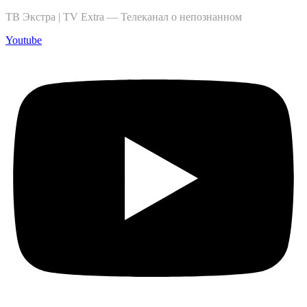
ТВ Экстра | TV Extra — Телеканал о непознанном
Youtube