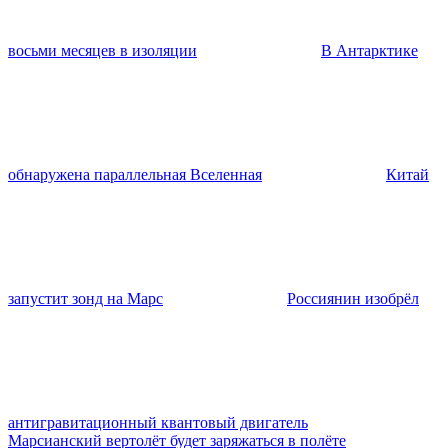
восьми месяцев в изоляции
В Антарктике
обнаружена параллельная Вселенная
Китай
запустит зонд на Марс
Россиянин изобрёл
антигравитационный квантовый двигатель
Марсианский вертолёт будет заряжаться в полёте