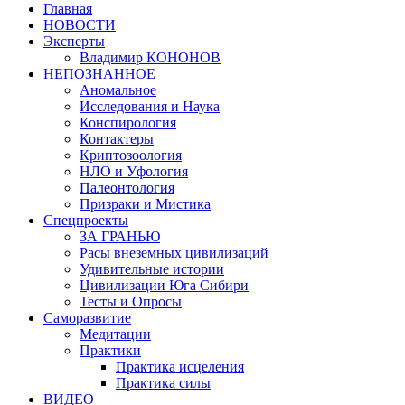
Главная
НОВОСТИ
Эксперты
Владимир КОНОНОВ
НЕПОЗНАННОЕ
Аномальное
Исследования и Наука
Конспирология
Контактеры
Криптозоология
НЛО и Уфология
Палеонтология
Призраки и Мистика
Спецпроекты
ЗА ГРАНЬЮ
Расы внеземных цивилизаций
Удивительные истории
Цивилизации Юга Сибири
Тесты и Опросы
Саморазвитие
Медитации
Практики
Практика исцеления
Практика силы
ВИДЕО