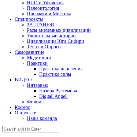
НЛО и Уфология
Палеонтология
Призраки и Мистика
Спецпроекты
ЗА ГРАНЬЮ
Расы внеземных цивилизаций
Удивительные истории
Цивилизации Юга Сибири
Тесты и Опросы
Саморазвитие
Медитации
Практики
Практика исцеления
Практика силы
ВИДЕО
Интервью
Назира Рустемова
Digitall Angell
Фильмы
Космос
О проекте
Наша команда