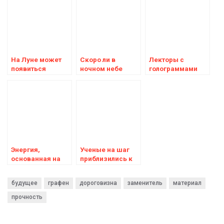
На Луне может
Скоро ли в
Лекторы с
появиться
ночном небе
голограммами
заправка –
Земли откроется
приводят
учёные сделали
«пространственно-
студентов в
открытие
временная
восторг от
червоточина»?
новаторства
Энергия,
Ученые на шаг
основанная на
приблизились к
энергии звезд,
получению
стала на шаг
яйцеклеток
будущее
графен
дороговизна
заменитель
материал
ближе после
методом ЭКО из
рекорда теплоты
клеток кожи
прочность
ядерного
синтеза