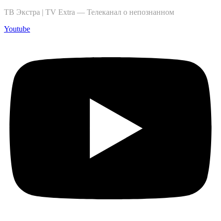
ТВ Экстра | TV Extra — Телеканал о непознанном
Youtube