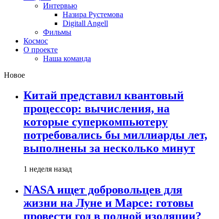
Интервью
Назира Рустемова
Digitall Angell
Фильмы
Космос
О проекте
Наша команда
Новое
Китай представил квантовый
процессор: вычисления, на
которые суперкомпьютеру
потребовались бы миллиарды лет,
выполнены за несколько минут
1 неделя назад
NASA ищет добровольцев для
жизни на Луне и Марсе: готовы
провести год в полной изоляции?