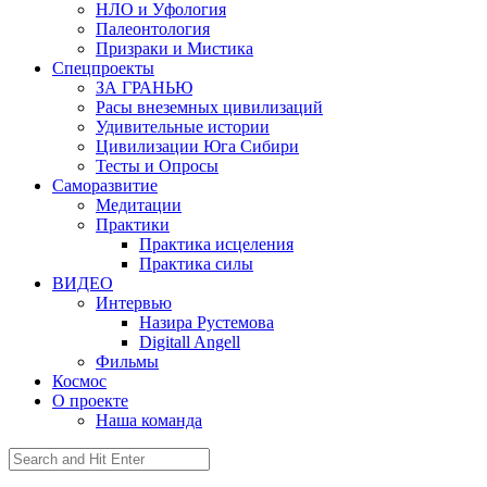
НЛО и Уфология
Палеонтология
Призраки и Мистика
Спецпроекты
ЗА ГРАНЬЮ
Расы внеземных цивилизаций
Удивительные истории
Цивилизации Юга Сибири
Тесты и Опросы
Саморазвитие
Медитации
Практики
Практика исцеления
Практика силы
ВИДЕО
Интервью
Назира Рустемова
Digitall Angell
Фильмы
Космос
О проекте
Наша команда