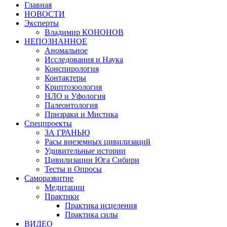
Главная
НОВОСТИ
Эксперты
Владимир КОНОНОВ
НЕПОЗНАННОЕ
Аномальное
Исследования и Наука
Конспирология
Контактеры
Криптозоология
НЛО и Уфология
Палеонтология
Призраки и Мистика
Спецпроекты
ЗА ГРАНЬЮ
Расы внеземных цивилизаций
Удивительные истории
Цивилизации Юга Сибири
Тесты и Опросы
Саморазвитие
Медитации
Практики
Практика исцеления
Практика силы
ВИДЕО