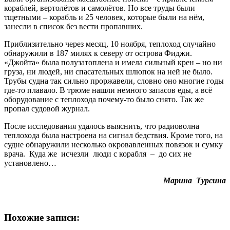
кораблей, вертолётов и самолётов. Но все труды были
тщетными – корабль и 25 человек, которые были на нём,
занесли в список без вести пропавших.
Приблизительно через месяц, 10 ноября, теплоход случайно
обнаружили в 187 милях к северу от острова Фиджи.
«Джойта» была полузатоплена и имела сильный крен – но ни
груза, ни людей, ни спасательных шлюпок на ней не было.
Трубы судна так сильно проржавели, словно оно многие годы
где-то плавало. В трюме нашли немного запасов еды, а всё
оборудование с теплохода почему-то было снято. Так же
пропал судовой журнал.
После исследования удалось выяснить, что радиоволна
теплохода была настроена на сигнал бедствия. Кроме того, на
судне обнаружили несколько окровавленных повязок и сумку
врача. Куда же исчезли люди с корабля – до сих не
установлено…
Марина Турсина
Похожие записи: