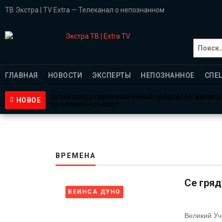
ТВ Экстра | TV Extra — Телеканал о непознанном
Главная
ГЛАВНАЯ
НОВОСТИ
ЭКСПЕРТЫ
НЕПОЗНАННОЕ
СПЕ
НОВОСТИ
Китай представил квантовый процессор: вычис
НОВОЕ
за несколько минут
Эксперты
1 неделя назад
NASA ищет добровольцев для жизни на Луне и Ма
3 недели назад
НЕПОЗНАННОЕ
Пентагон снова открыл архивы НЛО: вопросов с
4 недели назад
Спецпроекты
ВРЕМЕНА
Саморазвитие
Се гря
БЕИНСА ДУНО
ВИДЕО
Великий Уч