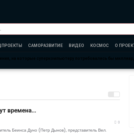
ЦПРОЕКТЫ
САМОРАЗВИТИЕ
ВИДЕО
КОСМОС
О ПРОЕК
ления, на которые суперкомпьютеру потребовались бы миллиа
рсе: готовы провести год в полной изоляции?
тало больше, чем ответов
дут времена…
0
итель Беинса Дуно (Петр Дынов), представитель Вел.