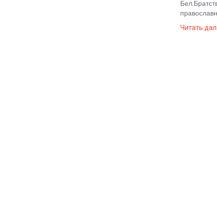
Бел.Братст
Космос
православн
О
Читать дал
проекте