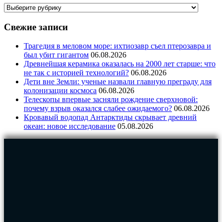
Свежие записи
Трагедия в меловом море: ихтиозавр съел птерозавра и
был убит гигантом
06.08.2026
Древнейшая керамика оказалась на 2000 лет старше: что
не так с историей технологий?
06.08.2026
Дети вне Земли: ученые назвали главную преграду для
колонизации космоса
06.08.2026
Телескопы впервые засняли рождение сверхновой:
почему взрыв оказался слабее ожидаемого?
06.08.2026
Кровавый водопад Антарктиды скрывает древний
океан: новое исследование
05.08.2026