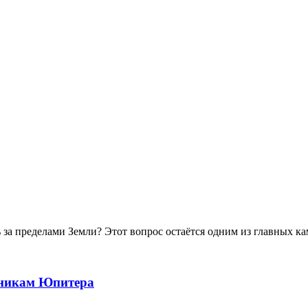
: вопросов стало больше, чем ответов
 за пределами Земли? Этот вопрос остаётся одним из главных ка
тникам Юпитера