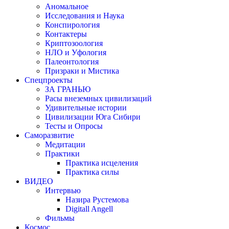
Аномальное
Исследования и Наука
Конспирология
Контактеры
Криптозоология
НЛО и Уфология
Палеонтология
Призраки и Мистика
Спецпроекты
ЗА ГРАНЬЮ
Расы внеземных цивилизаций
Удивительные истории
Цивилизации Юга Сибири
Тесты и Опросы
Саморазвитие
Медитации
Практики
Практика исцеления
Практика силы
ВИДЕО
Интервью
Назира Рустемова
Digitall Angell
Фильмы
Космос