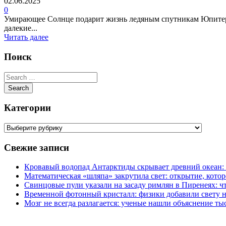
02.06.2025
0
Умирающее Солнце подарит жизнь ледяным спутникам Юпитера П
далекие...
Читать далее
Поиск
Категории
Свежие записи
Кровавый водопад Антарктиды скрывает древний океан: 
Математическая «шляпа» закрутила свет: открытие, кото
Свинцовые пули указали на засаду римлян в Пиренеях: ч
Временной фотонный кристалл: физики добавили свету н
Мозг не всегда разлагается: ученые нашли объяснение ты