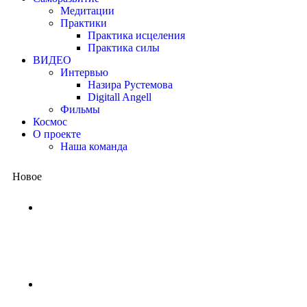
Медитации
Практики
Практика исцеления
Практика силы
ВИДЕО
Интервью
Назира Рустемова
Digitall Angell
Фильмы
Космос
О проекте
Наша команда
Новое
Китай представил квантовый проц
потребовались бы миллиарды лет,
1 неделя назад
NASA ищет добровольцев для жизни