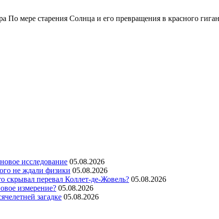
о мере старения Солнца и его превращения в красного гиганта
новое исследование
05.08.2026
рого не ждали физики
05.08.2026
то скрывал перевал Коллет-де-Жовель?
05.08.2026
овое измерение?
05.08.2026
сячелетней загадке
05.08.2026