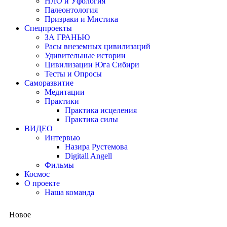
НЛО и Уфология
Палеонтология
Призраки и Мистика
Спецпроекты
ЗА ГРАНЬЮ
Расы внеземных цивилизаций
Удивительные истории
Цивилизации Юга Сибири
Тесты и Опросы
Саморазвитие
Медитации
Практики
Практика исцеления
Практика силы
ВИДЕО
Интервью
Назира Рустемова
Digitall Angell
Фильмы
Космос
О проекте
Наша команда
Новое