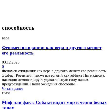
4 недели назад
способность
вера
Феномен ожидания: как вера в другого меняет
его реальность
03.12.2025
0
Феномен ожидания: как вера в другого меняет его реальность
Эффект Розенталя, также известный как эффект Пигмалиона,
наглядно демонстрирует удивительную силу наших
предубеждений. Наши ожидания способны...
Читать далее
глаза
Миф или факт: Собаки видят мир в черно-белых
тонах