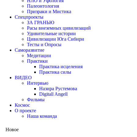
НЛО и Уфология
Палеонтология
Призраки и Мистика
Спецпроекты
ЗА ГРАНЬЮ
Расы внеземных цивилизаций
Удивительные истории
Цивилизации Юга Сибири
Тесты и Опросы
Саморазвитие
Медитации
Практики
Практика исцеления
Практика силы
ВИДЕО
Интервью
Назира Рустемова
Digitall Angell
Фильмы
Космос
О проекте
Наша команда
Новое