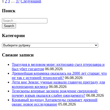
1
2
3
…
37
Следующий
Поиск
Категории
Свежие записи
Трагедия в меловом море: ихтиозавр съел птерозавра и
был убит гигантом
06.08.2026
Древнейшая керамика оказалась на 2000 лет старше: что
не так с историей технологий?
06.08.2026
Дети вне Земли: ученые назвали главную преграду для
колонизации космоса
06.08.2026
Телескопы впервые засняли рождение сверхновой:
почему взрыв оказался слабее ожидаемого?
06.08.2026
Кровавый водопад Антарктиды скрывает древний
океан: новое исследование
05.08.2026