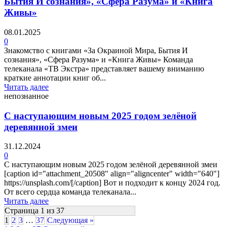
Бытия И сознания», «Сфера Разума» и «Книга
Живы»
08.01.2025
0
Знакомство с книгами «За Окраиной Мира, Бытия И
сознания», «Сфера Разума» и «Книга Живы» Команда
телеканала «ТВ Экстра» представляет вашему вниманию
краткие аннотации книг об...
Читать далее
непознанное
С наступающим новым 2025 годом зелёной
деревянной змеи
31.12.2024
0
С наступающим новым 2025 годом зелёной деревянной змеи
[caption id="attachment_20508" align="aligncenter" width="640"]
https://unsplash.com/[/caption] Вот и подходит к концу 2024 год.
От всего сердца команда телеканала...
Читать далее
Страница 1 из 37
1
2
3
…
37
Следующая »