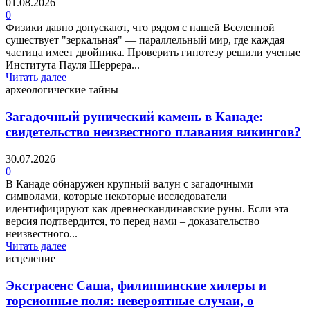
01.08.2026
0
Физики давно допускают, что рядом с нашей Вселенной
существует "зеркальная" — параллельный мир, где каждая
частица имеет двойника. Проверить гипотезу решили ученые
Института Пауля Шеррера...
Читать далее
археологические тайны
Загадочный рунический камень в Канаде:
свидетельство неизвестного плавания викингов?
30.07.2026
0
В Канаде обнаружен крупный валун с загадочными
символами, которые некоторые исследователи
идентифицируют как древнескандинавские руны. Если эта
версия подтвердится, то перед нами – доказательство
неизвестного...
Читать далее
исцеление
Экстрасенс Саша, филиппинские хилеры и
торсионные поля: невероятные случаи, о