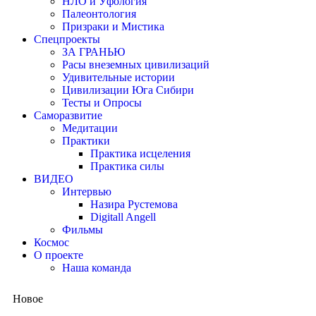
НЛО и Уфология
Палеонтология
Призраки и Мистика
Спецпроекты
ЗА ГРАНЬЮ
Расы внеземных цивилизаций
Удивительные истории
Цивилизации Юга Сибири
Тесты и Опросы
Саморазвитие
Медитации
Практики
Практика исцеления
Практика силы
ВИДЕО
Интервью
Назира Рустемова
Digitall Angell
Фильмы
Космос
О проекте
Наша команда
Новое