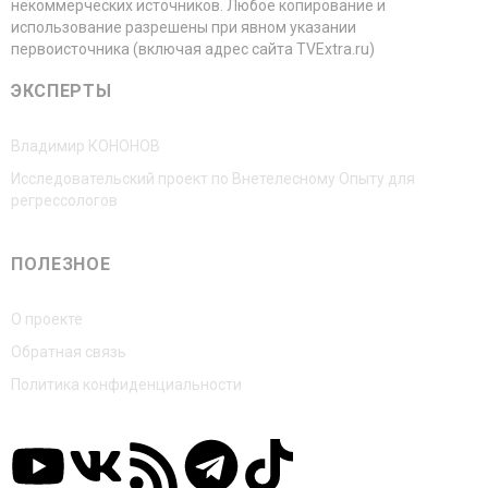
некоммерческих источников. Любое копирование и
использование разрешены при явном указании
первоисточника (включая адрес сайта TVExtra.ru)
ЭКСПЕРТЫ
Владимир КОНОНОВ
Исследовательский проект по Внетелесному Опыту для
регрессологов
ПОЛЕЗНОЕ
О проекте
Обратная связь
Политика конфиденциальности