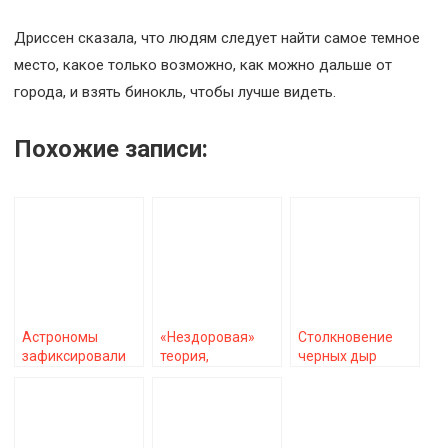
Дриссен сказала, что людям следует найти самое темное
место, какое только возможно, как можно дальше от
города, и взять бинокль, чтобы лучше видеть.
Похожие записи:
Астрономы
«Нездоровая»
Столкновение
зафиксировали
теория,
черных дыр
внезапное
объясняющая,
наблюдалось,
пробуждение
что
когда Вселенной
черной дыры,
инопланетяне не
было всего 740
масса которой в 1
вступали в
миллионов лет