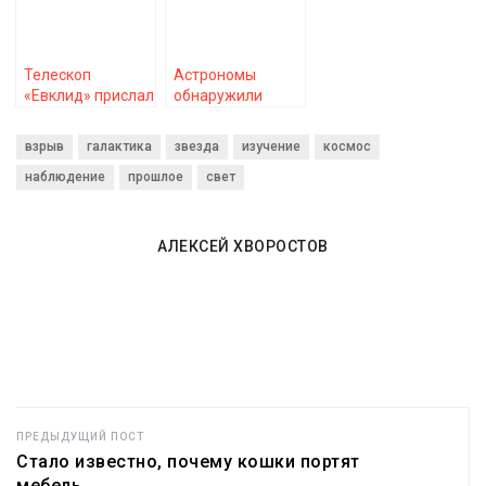
миллион раз
контакт с нами на
превышает массу
Земле
Солнца
Телескоп
Астрономы
«Евклид» прислал
обнаружили
первые снимки с
планету с
миссии «Темная
избыточным
взрыв
галактика
звезда
изучение
космос
вселенная»
весом, которая
наблюдение
прошлое
кажется слишком
свет
большой для
крошечной
звезды-хозяина
АЛЕКСЕЙ ХВОРОСТОВ
ПРЕДЫДУЩИЙ ПОСТ
Стало известно, почему кошки портят
мебель