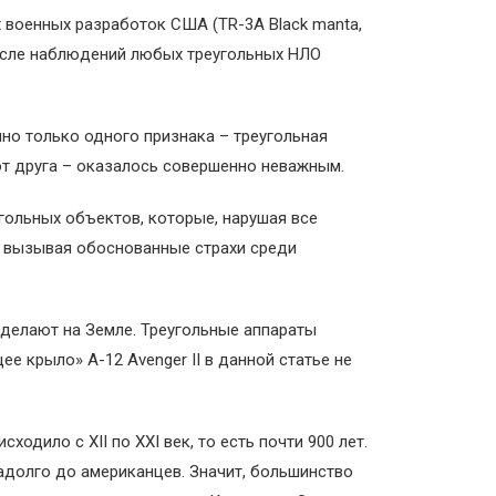
 военных разработок США (TR-3A Black manta,
 после наблюдений любых треугольных НЛО
но только одного признака – треугольная
 от друга – оказалось совершенно неважным.
ольных объектов, которые, нарушая все
 и вызывая обоснованные страхи среди
и делают на Земле. Треугольные аппараты
е крыло» А-12 Avenger ІІ в данной статье не
дило с XII по XXI век, то есть почти 900 лет.
адолго до американцев. Значит, большинство