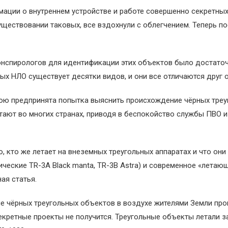
мации о внутреннем устройстве и работе совершенно секретных
существовании таковых, все вздохнули с облегчением. Теперь
онспирологов для идентификации этих объектов было достаточ
ьных НЛО существует десятки видов, и они все отличаются друг
ою предпринята попытка выяснить происхождение чёрных треуг
етают во многих странах, приводя в беспокойство службы ПВО
о, кто же летает на внеземных треугольных аппаратах и что он
еские TR-3A Black manta, TR-3B Astra) и современное «летающе
ая статья.
 чёрных треугольных объектов в воздухе жителями Земли происхо
екретные проекты не получится. Треугольные объекты летали з