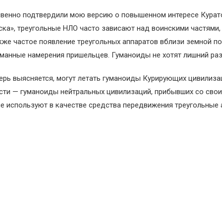
свенно подтвердили мою версию о повышенном интересе Курат
а», треугольные НЛО часто зависают над воинскими частями,
же частое появление треугольных аппаратов вблизи земной по
уманные намерения пришельцев. Гуманоиды не хотят лишний раз
перь выясняется, могут летать гуманоиды Курирующих цивилиза
ости — гуманоиды нейтральных цивилизаций, прибывших со сво
е используют в качестве средства передвижения треугольные 