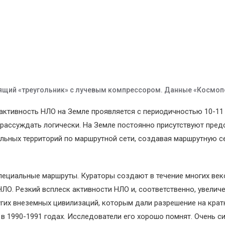
ящий «треугольник» с лучевым компрессором. Данные «Космоп
активность НЛО на Земле проявляется с периодичностью 10-11 л
 рассуждать логически. На Земле постоянно присутствуют пред
ьных территорий по маршрутной сети, создавая маршрутную сет
ециальные маршруты. Кураторы создают в течение многих веко
ЛО. Резкий всплеск активности НЛО и, соответственно, увелич
гих внеземных цивилизаций, которым дали разрешение на кра
 1990-1991 годах. Исследователи его хорошо помнят. Очень си