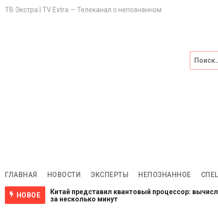
ТВ Экстра | TV Extra — Телеканал о непознанном
Главная
НОВОСТИ
Эксперты
НЕПОЗНАННОЕ
Спецпроекты
Саморазвитие
ГЛАВНАЯ
НОВОСТИ
ЭКСПЕРТЫ
НЕПОЗНАННОЕ
СПЕ
Китай представил квантовый процессор: вычис
НОВОЕ
ВИДЕО
за несколько минут
1 неделя назад
NASA ищет добровольцев для жизни на Луне и М