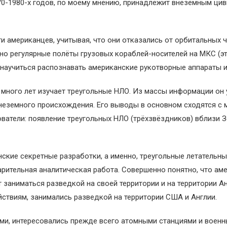
-1980-х годов, по моему мнению, принадлежит внеземным циви
 американцев, учитывая, что они отказались от орбитальных ч
но регулярные полёты грузовых кораблей-носителей на МКС (э
научиться распознавать американские рукотворные аппараты и 
много лет изучает треугольные НЛО. Из массы информации он
неземного происхождения. Его выводы в основном сходятся с
ователи: появление треугольных НЛО (трёхзвёздников) вблизи
ские секретные разработки, а именно, треугольные летательны
рительная аналитическая работа. Совершенно понятно, что аме
 заниматься разведкой на своей территории и на территории А
ействиям, занимались разведкой на территории США и Англии.
ами, интересовались прежде всего атомными станциями и военн