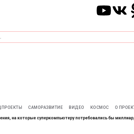
ЦПРОЕКТЫ
САМОРАЗВИТИЕ
ВИДЕО
КОСМОС
О ПРОЕК
ления, на которые суперкомпьютеру потребовались бы миллиа
арсе: готовы провести год в полной изоляции?