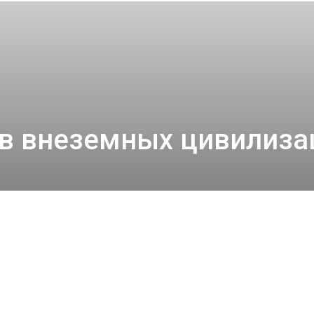
тало больше, чем ответов
в внеземных цивилизац