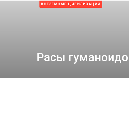
3 недели назад
Космос
ВНЕЗЕМНЫЕ ЦИВИЛИЗАЦИИ
Пентагон снова открыл архивы НЛО: вопросов с
4 недели назад
О
проекте
Расы гуманоидо