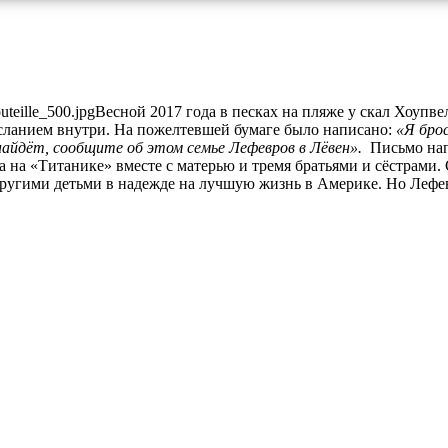
Весной 2017 года в песках на пляже у скал Хоупв
сланием внутри. На пожелтевшей бумаге было написано:
«Я бро
 найдёт, сообщите об этом семье Лефевров в Лёвен».
Письмо нап
са на «Титанике» вместе с матерью и тремя братьями и сёстрами
ругими детьми в надежде на лучшую жизнь в Америке. Но Лефев