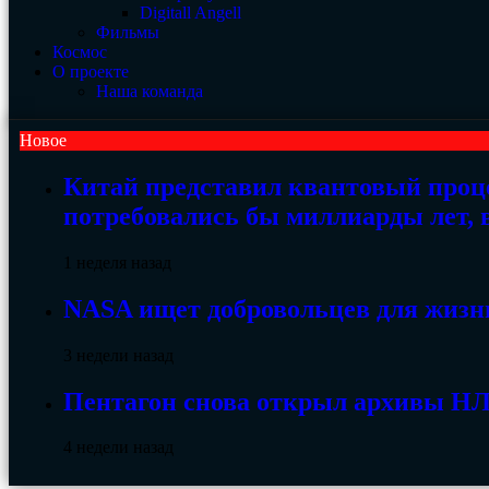
Digitall Angell
Фильмы
Космос
О проекте
Наша команда
Новое
Китай представил квантовый проц
потребовались бы миллиарды лет,
1 неделя назад
NASA ищет добровольцев для жизни
3 недели назад
Пентагон снова открыл архивы НЛО
4 недели назад