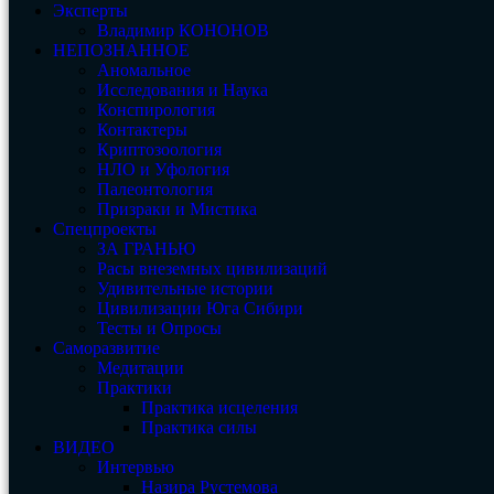
Эксперты
Владимир КОНОНОВ
НЕПОЗНАННОЕ
Аномальное
Исследования и Наука
Конспирология
Контактеры
Криптозоология
НЛО и Уфология
Палеонтология
Призраки и Мистика
Спецпроекты
ЗА ГРАНЬЮ
Расы внеземных цивилизаций
Удивительные истории
Цивилизации Юга Сибири
Тесты и Опросы
Саморазвитие
Медитации
Практики
Практика исцеления
Практика силы
ВИДЕО
Интервью
Назира Рустемова