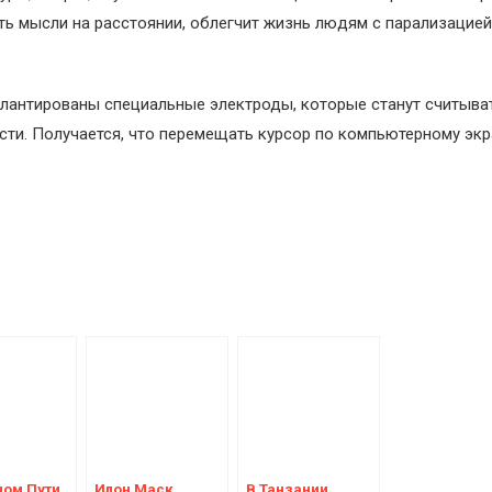
ть мысли на расстоянии, облегчит жизнь людям с парализацией
мплантированы специальные электроды, которые станут считыва
ти. Получается, что перемещать курсор по компьютерному экр
ном Пути
Илон Маск
В Танзании