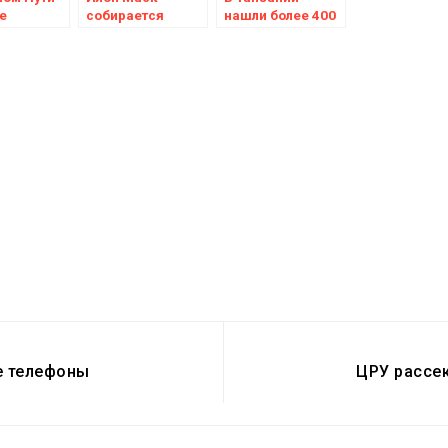
е
собирается
нашли более 400
ировали
подключить
окаменелых
стный
человеческий
следов человека
игнал
мозг к
компьютеру
е телефоны
ЦРУ рассе