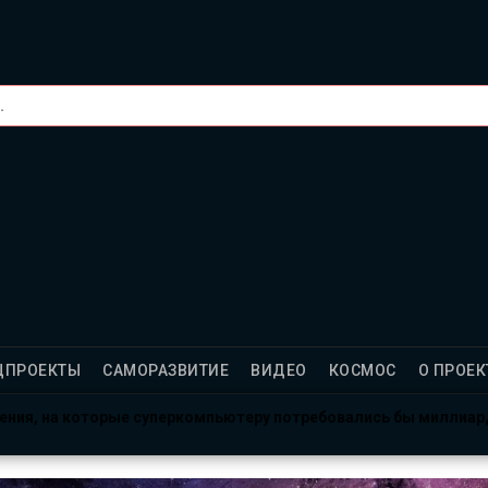
ЦПРОЕКТЫ
САМОРАЗВИТИЕ
ВИДЕО
КОСМОС
О ПРОЕК
ления, на которые суперкомпьютеру потребовались бы миллиа
рсе: готовы провести год в полной изоляции?