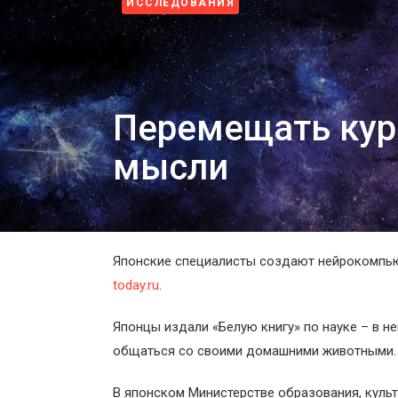
ИССЛЕДОВАНИЯ
Космос
Пентагон снова открыл архивы НЛО: вопросов с
4 недели назад
О
проекте
Перемещать кур
мысли
Японские специалисты создают нейрокомпью
today.ru
.
Японцы издали «Белую книгу» по науке – в н
общаться со своими домашними животными.
В японском Министерстве образования, культ