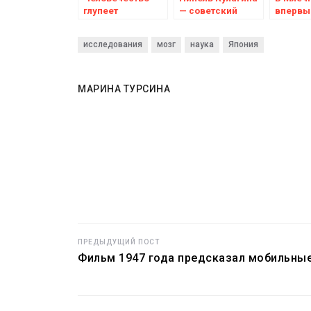
глупеет
— советский
впервы
экстрасенс
зафикс
неизве
исследования
мозг
наука
Япония
радиос
МАРИНА ТУРСИНА
ПРЕДЫДУЩИЙ ПОСТ
Фильм 1947 года предсказал мобильны