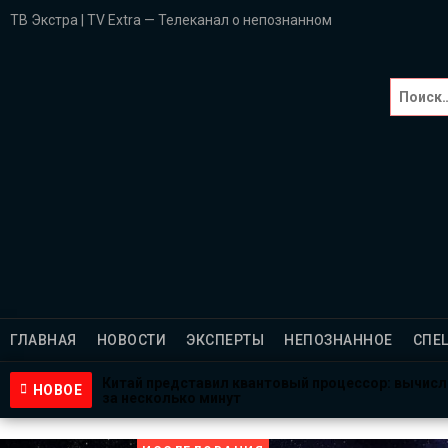
ТВ Экстра | TV Extra — Телеканал о непознанном
Главная
НОВОСТИ
Эксперты
НЕПОЗНАННОЕ
Спецпроекты
ГЛАВНАЯ
НОВОСТИ
ЭКСПЕРТЫ
НЕПОЗНАННОЕ
СПЕ
Саморазвитие
Китай представил квантовый процессор: вычис
НОВОЕ
за несколько минут
ВИДЕО
1 неделя назад
NASA ищет добровольцев для жизни на Луне и Ма
3 недели назад