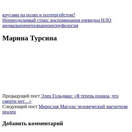
кругами на полях и полтергейстом?
Непреодолимый страх: воспоминания очевидца НЛО
аномальное
непознанное
нло
уфология
Марина Турсина
Предыдущий пост
Элен Гольдман: «Я теперь поняла, что
смерти нет…»
Следующий пост
Мирослав Магола: человеческий магнетизм
реален
Добавить комментарий