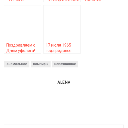
существует!»
что смерти нет…»
Бехтеревой
Поздравляем с
17 июля 1965
Днём уфолога!
года родился
Вадим Чернобров
аномальное
вампиры
непознанное
ALENA