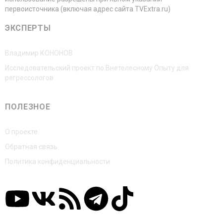
первоисточника (включая адрес сайта TVExtra.ru)
ЭКСПЕРТЫ
Владимир КОНОНОВ
Исследовательский проект по Внетелесному Опыту для
регрессологов
ПОЛЕЗНОЕ
О проекте
Обратная связь
Политика конфиденциальности